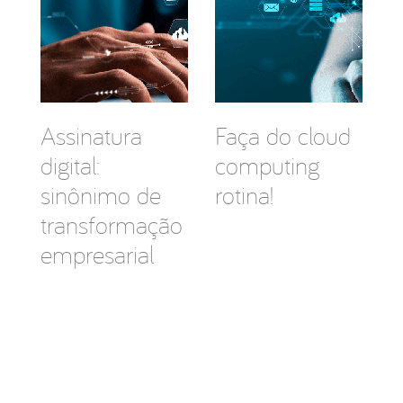
Assinatura
Faça do cloud
digital:
computing
sinônimo de
rotina!
transformação
empresarial