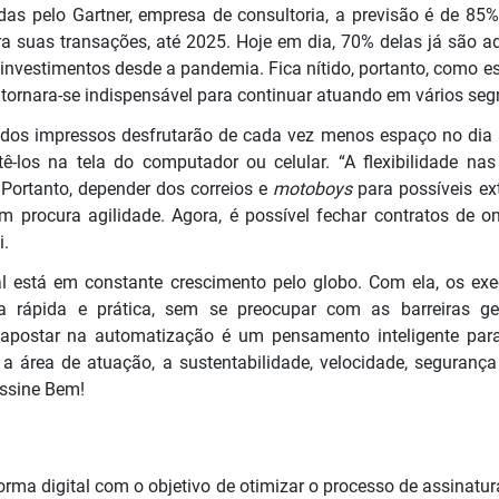
as pelo Gartner, empresa de consultoria, a previsão é de 85%
suas transações, até 2025. Hoje em dia, 70% delas já são a
nvestimentos desde a pandemia. Fica nítido, portanto, como es
, tornara-se indispensável para continuar atuando em vários se
cados impressos desfrutarão de cada vez menos espaço no dia
tê-los na tela do computador ou celular. “A flexibilidade na
 Portanto, depender dos correios e
motoboys
para possíveis ex
procura agilidade. Agora, é possível fechar contratos de 
i.
tal está em constante crescimento pelo globo. Com ela, os ex
a rápida e prática, sem se preocupar com as barreiras geo
apostar na automatização é um pensamento inteligente para 
 a área de atuação, a sustentabilidade, velocidade, segurança 
Assine Bem!
rma digital com o objetivo de otimizar o processo de assinatu