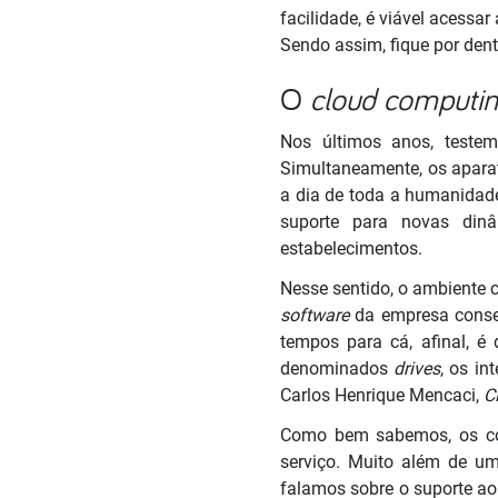
facilidade, é viável acessar
Sendo assim, fique por den
O
cloud computi
Nos últimos anos, teste
Simultaneamente, os aparat
a dia de toda a humanidade.
suporte para novas di
estabelecimentos.
Nesse sentido, o ambiente c
software
da empresa conse
tempos para cá, afinal, é
denominados
drives
, os in
Carlos Henrique Mencaci,
C
Como bem sabemos, os con
serviço. Muito além de um
falamos sobre o suporte ao 