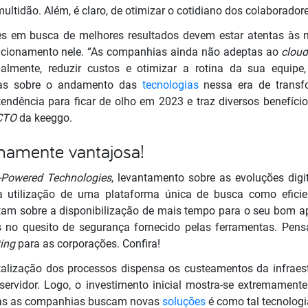
multidão. Além, é claro, de otimizar o cotidiano dos colaborador
ões em busca de melhores resultados devem estar atentas às
cionamento nele. “As companhias ainda não adeptas ao
clou
ipalmente, reduzir custos e otimizar a rotina da sua equi
das sobre o andamento das
tecnologias
nessa era de transfo
endência para ficar de olho em 2023 e traz diversos benefício
CTO
da keeggo.
mamente vantajosa!
-Powered Technologies
, levantamento sobre as evoluções dig
na utilização de uma plataforma única de busca como eficie
am sobre a disponibilização de mais tempo para o seu bom ap
s no quesito de segurança fornecido pelas ferramentas. Pens
ing
para as corporações. Confira!
talização dos processos dispensa os custeamentos da infraest
 servidor. Logo, o investimento inicial mostra-se extremament
odas as companhias buscam novas
soluções
é como tal tecnologi