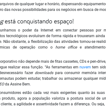
 arquivos de
qualquer
lugar e horário, dispensando equipamentos
tro das novas
possibilidades
para os negócios em busca de mod
ng
está conquistando espaço!
munhamos o poder da Internet em conectar pessoas por m
os tecnológicos evoluíram de forma rápida e trouxeram ainda
 Não obstante, a flexibilização das atividades tornou-se real
nâmicas de operação como o
home office
e atendimento 
orporativo não depende mais de fitas cassetes, CDs e pen-driv
gue realizar essa função. “As ferramentas em
nuvem
tem sido
 desnecessário fazer
downloads
para consumir memória inte
ternautas podem estudar, trabalhar ou armazenar qualquer mídi
EO
da Assine Bem.
sumidores estão cada vez mais exigentes quanto às suas r
 produto, agora a população valoriza a postura social de 
cliente, a agilidade e assertividade fazem a diferença. Ou seja,