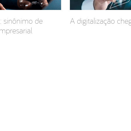
l: sinônimo de
A digitalização che
mpresarial