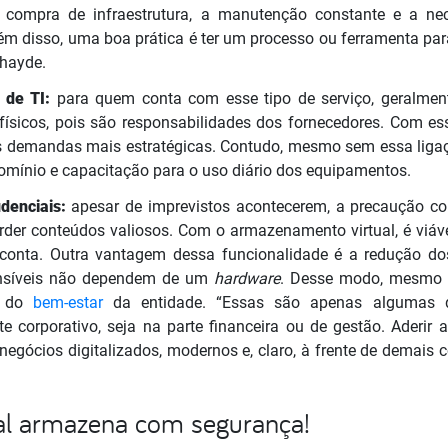
a compra de infraestrutura, a manutenção constante e a ne
ém disso, uma boa prática é ter um processo ou ferramenta pa
thayde.
s de TI:
para quem conta com esse tipo de serviço, geralmen
ísicos, pois são responsabilidades dos fornecedores. Com e
as demandas mais estratégicas. Contudo, mesmo sem essa ligaçã
omínio e capacitação para o uso diário dos equipamentos.
idenciais:
apesar de imprevistos acontecerem, a precaução co
perder conteúdos valiosos. Com o armazenamento virtual, é viáv
conta. Outra vantagem dessa funcionalidade é a redução dos
 sensíveis não dependem de um
hardware
. Desse modo, mesmo n
l do
bem-estar
da entidade. “Essas são apenas algumas 
 corporativo, seja na parte financeira ou de gestão. Aderir 
egócios digitalizados, modernos e, claro, à frente de demais c
tal armazena com segurança!