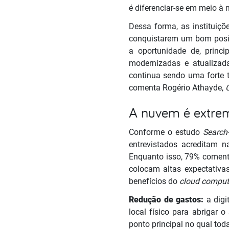
é diferenciar-se em meio à 
Dessa forma, as instituiç
conquistarem um bom posi
a oportunidade de, princ
modernizadas e atualiza
continua sendo uma forte t
comenta Rogério Athayde,
A nuvem é extre
Conforme o estudo
Search
entrevistados acreditam 
Enquanto isso, 79% coment
colocam altas expectativa
benefícios do
cloud comput
Redução de gastos:
a digi
local físico para abrigar o
ponto principal no qual t