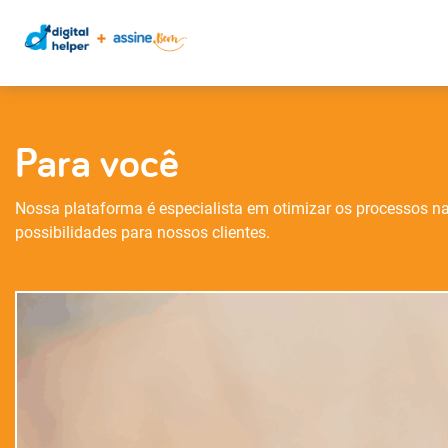
Para você
Nossa plataforma é especialista em otimizar os processos n
possibilidades para nossos clientes.