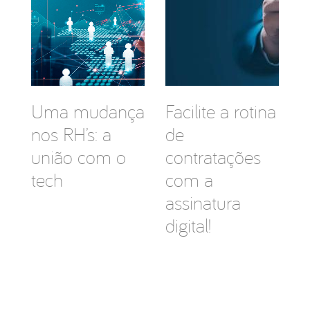
Uma mudança
Facilite a rotina
nos RH’s: a
de
união com o
contratações
tech
com a
assinatura
digital!