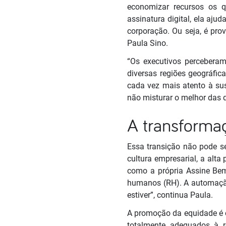
economizar recursos os q
assinatura digital, ela aj
corporação. Ou seja, é pro
Paula Sino.
“Os executivos perceberam
diversas regiões geográfi
cada vez mais atento à su
não misturar o melhor das 
A transforma
Essa transição não pode se
cultura empresarial, a alt
como a própria Assine Bem
humanos (RH). A automação 
estiver”, continua Paula.
A promoção da equidade é o
totalmente adequados à re