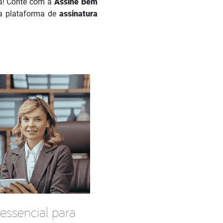
da! Conte com a
Assine Bem
a plataforma de
assinatura
 essencial para