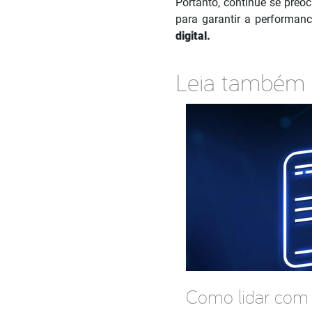
Portanto, continue se preo
para garantir a performan
digital.
Leia também
Como lidar com