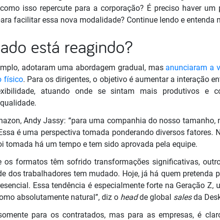
como isso repercute para a corporação? É preciso haver um
para facilitar essa nova modalidade? Continue lendo e entenda 
do está reagindo?
exemplo, adotaram uma abordagem gradual, mas
anunciaram a v
 físico
. Para os dirigentes, o objetivo é aumentar a interação e
exibilidade, atuando onde se sintam mais produtivos e c
qualidade.
azon, Andy Jassy: “para uma companhia do nosso tamanho, n
Essa é uma perspectiva tomada ponderando diversos fatores. 
foi tomada há um tempo e tem sido aprovada pela equipe.
 os formatos têm sofrido transformações significativas, outr
de dos trabalhadores tem mudado. Hoje, já há quem pretenda 
resencial. Essa tendência é especialmente forte na Geração Z, 
como absolutamente natural”, diz o
head
de global
sales
da Desk
omente para os contratados, mas para as empresas, é claro