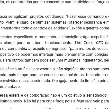
a, os contratados podem concentrar sua criatividade e força e
racia se agilizam projetos cotidianos. “Fazer esse comando e
ito. Além, é claro, de otimizar sistemas, oferecer segurança e 
, transforma todo o controle da entidade”, expõe a gerente come
entos específicos e modernos, a transição exige respeito à
ordos claros para um bom funcionamento. Tim Cook,
CEO
d
o da companhia a respeito do regresso: “para muitos de vocês,
 positivo de podermos interagir mais plenamente com colegas
. Para outros, também pode ser uma mudança inquietante”, dec
eligência artificial, por exemplo, não significa tirar os humano
ainda mais tempo para se conectar aos próximos, focando no 
 envolvidos nessa caminhada. O engajamento do time é a prime
 implantado.
essa esfera e da corporação não é um objetivo a ser atingido
itando nisso. Não há para onde fugir, pois a
high tech
veio para 