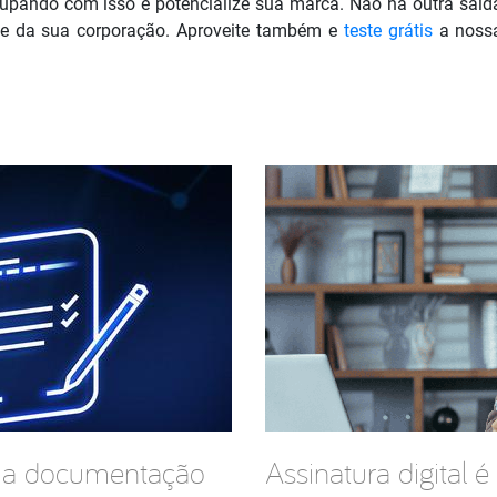
cupando com isso e potencialize sua marca. Não há outra saí
ce da sua corporação. Aproveite também e
teste grátis
a noss
 a documentação
Assinatura digital é