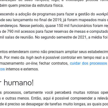
bém quem precise da estrutura física.
rescendo a adoção de programas para fazer a gestão do
workpl
de seu lançamento no final de 2019, já foram mapeados mais d
 endereços. Nesse período, quase 150 mil funcionários foram re
rca de 790 mil acessos para fazer reservas de mesas e computa
 mil salas de reunião. No segundo semestre de 2021, a média f
ntos entenderam como não precisam ampliar seus estabelecime
di. Por meio da
high tech
é possível controlar em tempo real a 
armazenamento
on-line
, fechar contratos,
cuidar dos processos 
cos
internos e externos.
er humano!
rocessos, certamente você perceberá muitas rotinas opera
e outras menos. Então, aqui é possível compreender a relevân
e é preciso se desapegar de tarefas muito longas, as quais po