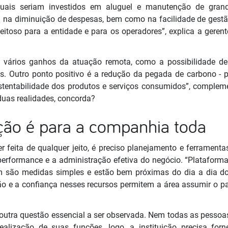
uais seriam investidos em aluguel e manutenção de grand
uda na diminuição de despesas, bem como na facilidade de ges
veitoso para a entidade e para os operadores”, explica a geren
 vários ganhos da atuação remota, como a possibilidade de
cas. Outro ponto positivo é a redução da pegada de carbono
stentabilidade dos produtos e serviços consumidos”, comple
duas realidades, concorda?
ção é para a companhia toda
r feita de qualquer jeito, é preciso planejamento e ferramen
a performance e a administração efetiva do negócio. “Plataform
 são medidas simples e estão bem próximas do dia a dia dos
e a confiança nesses recursos permitem a área assumir o pap
utra questão essencial a ser observada. Nem todas as pessoas
alização de suas funções, logo, a instituição precisa forn