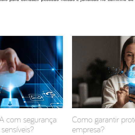
IA com segurança
Como garantir prot
sensíveis?
empresa?