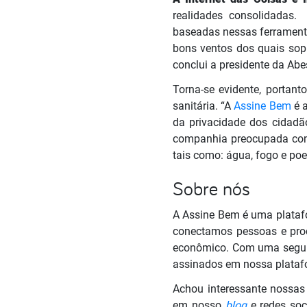
realidades consolidadas. 
baseadas nessas ferrament
bons ventos dos quais so
conclui a presidente da Abe
Torna-se evidente, portan
sanitária. “A
Assine Bem
é a
da privacidade dos cidadã
companhia preocupada com 
tais como: água, fogo e poe
Sobre nós
A Assine Bem é uma platafo
conectamos pessoas e proc
econômico. Com uma segura
assinados em nossa platafo
Achou interessante nossas
em nosso
blog
e redes soc