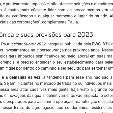
a, é praticamente impossível não oferecer soluções e atendime
o, é muito mais eficiente lidar com os procedimentos virtua
ção de certificados a qualquer momento e lugar do mundo. Alé
nciais das corporações”, complementa Paula.
rônica e suas previsões para 2023
Trust Insight Survey 2022
, pesquisa publicada pela PWC, 83% d
s investimentos na cibersegurança nos próximos anos. Nesse 
gica gera impactos significativos no meio laboral em suas mai
corrência, é preciso entender o seu estabelecimento para sel
m, fique por dentro do caminho a ser seguido para se tornar 
al é a demanda da vez:
a tendência para esse ano não são a
 Sejam iniciantes no mercado de trabalho ou indivíduos mais
nessa área atrai cada vez mais gente, haja visto a grande o
as e inovações das quais, definitivamente, vão impactar o se
dos e preparados para assumir a operação, manutenção e escal
do nesse tema, do agronegócio aos condomínios residenciais,