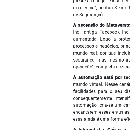
prestes a chegar e isso d
excelência”, pontua Selma 
de Segurança).
A ascensão do Metaverso
Inc., antiga Facebook In
aumentada. Logo, a prote
processos e negócios, prin
mundo real, por que inclu
segurança, mas mesmo as
operação”, completa a espec
A automação está por tod
mundo virtual. Nesse cená
facilidades para o seu d
consequentemente intensi
automação, cria-se um ca
encantarem esses entusiasta
essa ainda é uma forma efic
A Internet das Coisas e In