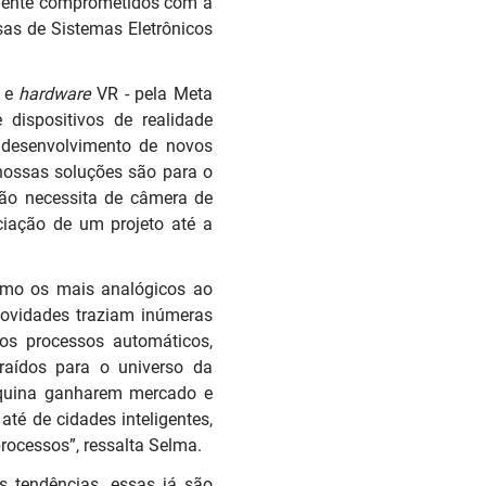
amente comprometidos com a
sas de Sistemas Eletrônicos
e
e
hardware
VR - pela Meta
dispositivos de realidade
 desenvolvimento de novos
 nossas soluções são para o
não necessita de câmera de
ação de um projeto até a
smo os mais analógicos ao
novidades traziam inúmeras
os processos automáticos,
raídos para o universo da
áquina ganharem mercado e
até de cidades inteligentes,
processos”, ressalta Selma.
 tendências, essas já são