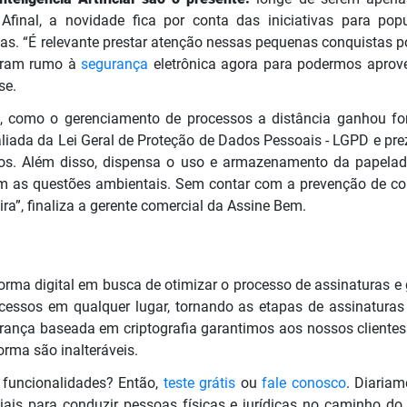
Afinal, a novidade fica por conta das iniciativas para popu
as. “
É relevante prestar atenção nessas pequenas conquistas 
pram rumo à
segurança
eletrônica agora para podermos aprove
se.
to, como o gerenciamento de processos a distância ganhou for
liada da Lei Geral de Proteção de Dados Pessoais - LGPD e pre
os. Além disso, dispensa o uso e armazenamento da papelad
as questões ambientais. Sem contar com a prevenção de conta
ira”, finaliza a gerente comercial da Assine Bem.
rma digital em busca de otimizar o processo de assinaturas 
essos em qualquer lugar, tornando as etapas de assinaturas
nça baseada em criptografia garantimos aos nossos clientes
rma são inalteráveis.
 funcionalidades? Então,
teste grátis
ou
fale conosco
. Diaria
iais para conduzir pessoas físicas e jurídicas no caminho do