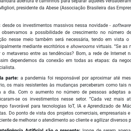
emandará abertura e caminhos para separar aqueles verdadeir
Migliori, presidente da Abese (Associação Brasileira das Empre
:
desde os investimentos massivos nessa novidade -
softwar
c, observamos a possibilidade de crescimento no número de 
ção nesse meio também será necessária, tendo em vista o
cipalmente mediante escritórios e
showrooms
virtuais. “Se as
ir o metaverso entre as tendências? Bom, a rede de Internet 
sim dependemos da conexão em todas as etapas: da negoci
ialista.
a parte:
a pandemia foi responsável por aproximar até me
rio, os mais resistentes às mudanças perceberam como tais 
ia a dia. Com o aumento no número de pessoas adeptas a
ficaram-se os investimentos nesse setor. “Cada vez mais at
mpo favorável para tecnologias IoT, IA e Aprendizado de M
s. Do ponto de vista dos projetos comerciais, empresariais e 
iente de melhorar o atendimento ao cliente e agilizar diversos 
teligência Artificial são o presente:
longe de serem apenas