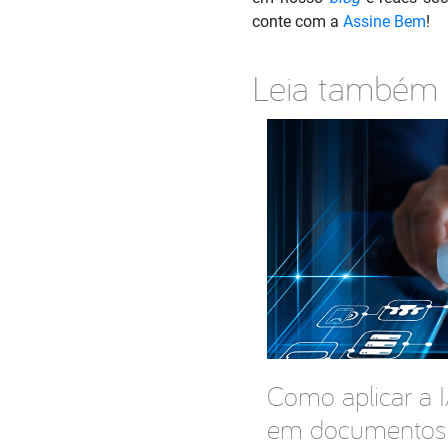
conte com a
Assine Bem
!
Leia também
Como aplicar a 
em documentos 