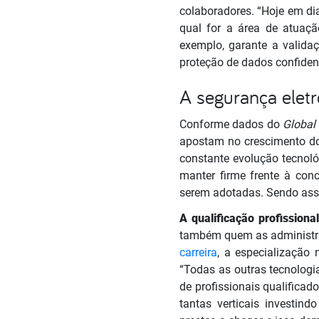
colaboradores. “Hoje em di
qual for a área de atuaçã
exemplo, garante a valida
proteção de dados confide
A segurança elet
Conforme dados do
Global 
apostam no crescimento do
constante evolução tecnoló
manter firme frente à con
serem adotadas. Sendo assi
A qualificação profission
também quem as administra.
carreira
, a especialização 
“Todas as outras tecnologi
de profissionais qualifica
tantas verticais investin