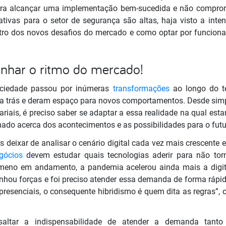
 para alcançar uma implementação bem-sucedida e não comprom
tivas para o setor de segurança são altas, haja visto a intens
ntro dos novos desafios do mercado e como optar por funcion
nhar o ritmo do mercado!
ciedade passou por inúmeras
transformações
ao longo do t
a trás e deram espaço para novos comportamentos. Desde simpl
ariais, é preciso saber se adaptar a essa realidade na qual es
mado acerca dos acontecimentos e as possibilidades para o fut
 deixar de analisar o cenário digital cada vez mais crescente
gócios
devem estudar quais tecnologias aderir para não torn
meno em andamento, a pandemia acelerou ainda mais a digita
nhou forças e foi preciso atender essa demanda de forma rápi
presenciais, o consequente hibridismo é quem dita as regras”, 
ssaltar a indispensabilidade de atender a demanda tanto