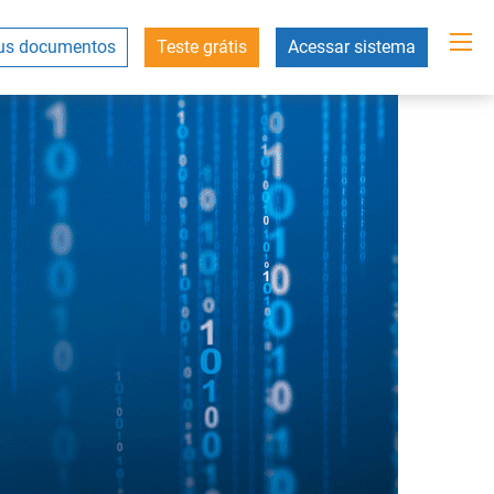
s documentos
Teste grátis
Acessar sistema