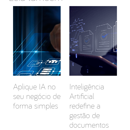
Aplique IA no
Inteligência
seu negócio de
Artificial
forma simples
redefine a
gestão de
documentos