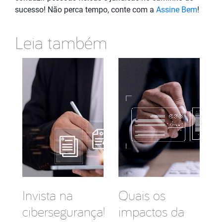
sucesso! Não perca tempo, conte com a
Assine Bem
!
Leia também
Invista na
Quais os
cibersegurança!
impactos da