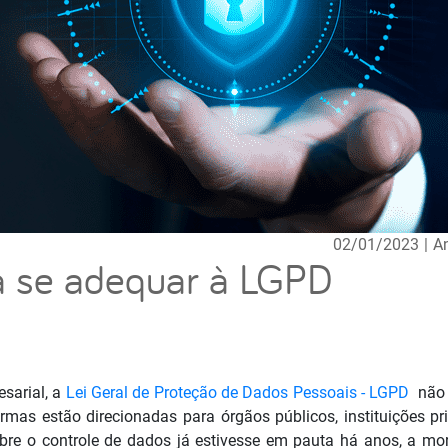
02/01/2023
|
A
a se adequar à LGPD
sarial, a
Lei Geral de Proteção de Dados Pessoais - LGPD
não 
mas estão direcionadas para órgãos públicos, instituições p
bre o controle de dados já estivesse em pauta há anos, a mor