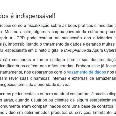
os é indispensável!
ceber como a fiscalização sobre as boas práticas e medidas p
. Mesmo assim, algumas corporações ainda estão no proc
prir a LGPD pode resultar na suspensão das atividades 
is), impossibilitando o tratamento de dados e gerando multas d
a, especialista em Direito Digital e
Compliance
da Apura Cybers
s são ensinadas a tomar cuidado com a sua documentação 
 identificatórios caírem nas mãos erradas. Embora esse já foss
Constantemente, nos deparamos com o
vazamento de dados
nos m
isam rever suas dinâmicas internas e externas de armazenam
negócios tem sido a prioridade da vez.
entos pertencentes a outrem na atual conjuntura, é preciso di
os atrás, quando usuários ou clientes de algum estabelecime
s comumente eram compartilhados com uma base de contatos i
 indivíduo em determinados produtos ou serviços. Entretanto,