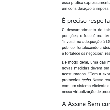
essa prática expressament
em consideração a impossib
É preciso respeitar
O descumprimento de tais
punições, o foco é mante
“Investir na adequação à L
público, fortalecendo a ide
e fortalece os negócios”, r
De modo geral, uma das m
novas medidas devem ser 
acostumados. “Com a expan
protocolos
techs
. Nessa re
com um sistema eficiente e
nessa virtualização de proc
A Assine Bem cu