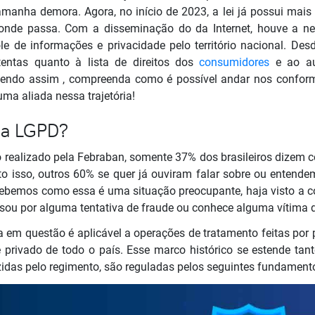
tamanha demora. Agora, no início de 2023, a lei já possui mais
 onde passa. Com a disseminação do da Internet, houve a ne
ole de informações e privacidade pelo território nacional. Des
tentas quanto à lista de direitos dos
consumidores
e ao au
Sendo assim , compreenda como é possível andar nos conform
uma aliada nessa trajetória!
 da LGPD?
realizado pela Febraban, somente 37% dos brasileiros dizem 
 isso, outros 60% se quer já ouviram falar sobre ou entende
rcebemos como essa é uma situação preocupante, haja visto a 
ssou por alguma tentativa de fraude ou conhece alguma vítima 
ra em questão é aplicável a operações de tratamento feitas por p
 privado de todo o país. Esse marco histórico se estende tan
uzidas pelo regimento, são reguladas pelos seguintes fundament