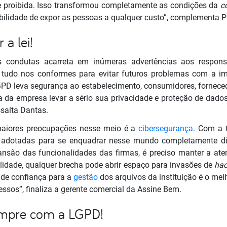
e proibida. Isso transformou completamente as condições da
c
ilidade de expor as pessoas a qualquer custo”, complementa 
 a lei!
 condutas acarreta em inúmeras advertências aos respons
r tudo nos conformes para evitar futuros problemas com a 
GPD leva segurança ao estabelecimento, consumidores, fornec
ia da empresa levar a sério sua privacidade e proteção de dad
essalta Dantas.
aiores preocupações nesse meio é a
cibersegurança
. Com a t
adotadas para se enquadrar nesse mundo completamente di
são das funcionalidades das firmas, é preciso manter a at
alidade, qualquer brecha pode abrir espaço para invasões de
hac
 de confiança para a
gestão
dos arquivos da instituição é o mel
essos”, finaliza a gerente comercial da Assine Bem.
mpre com a LGPD!