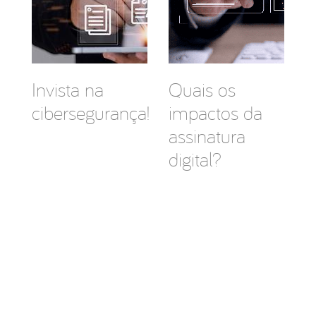
Invista na
Quais os
cibersegurança!
impactos da
assinatura
digital?