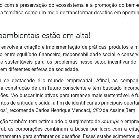
co
com a preservação do ecossistema e a promoção do bem-es
a temática como um meio de transformar desafios em oportun
ioambientais estão em alta!
 envolve a criação e
implementação
de práticas, produtos e 
 entre equilíbrio financeiro, responsabilidade social e conse
 e sustentáveis para os problemas nesse setor, incentivando
 em diferentes esferas da sociedade.
m se destacado é o mundo empresarial. Afinal, as compan
a construção de um futuro consciente e têm buscado incorpo
es. “Ao buscar iniciativas para tornar-se mais sustentável, é
os de entrada e saída, a fim de identificar as principais oport
iros”, recomenda Carlos Henrique Mencaci,
CEO
da Assine Bem.
ação também tem estimulado o surgimento de
startups
e empre
ral, as corporações combinam a busca por lucro com a criaçã
rramenta para enfrentar os desafios. Esses estabelecimento