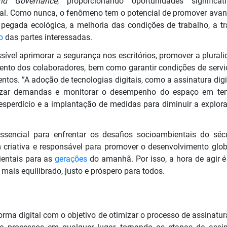
and Governance
, proporcionando oportunidades significa
al. Como nunca, o fenômeno tem o potencial de promover avanç
pegada ecológica, a melhoria das condições de trabalho, a t
o
das partes interessadas.
ssível aprimorar a segurança nos escritórios, promover a plurali
nto dos colaboradores, bem como garantir condições de serviç
ntos. ”A adoção de tecnologias digitais, como a assinatura digi
tizar demandas e monitorar o desempenho do espaço em tempo
esperdício e a implantação de medidas para diminuir a explora
sencial para enfrentar os desafios socioambientais do sécu
criativa e responsável para promover o desenvolvimento globa
ientais para as
gerações
do amanhã. Por isso, a hora de agir 
ais equilibrado, justo e próspero para todos.
rma digital com o objetivo de otimizar o processo de assinatu