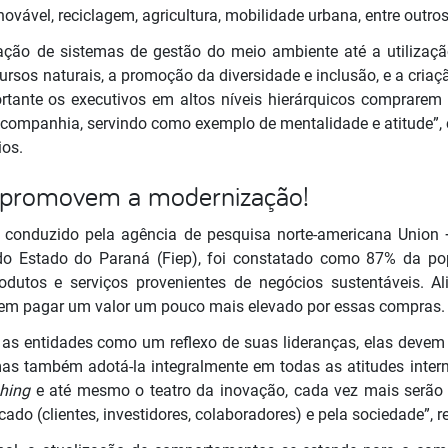
ovável, reciclagem, agricultura, mobilidade urbana, entre outros
ração de sistemas de gestão do meio ambiente até a utilizaç
sos naturais, a promoção da diversidade e inclusão, e a criaç
rtante os executivos em altos níveis hierárquicos comprarem 
companhia, servindo como exemplo de mentalidade e atitude”,
ios.
 promovem a modernização!
conduzido pela agência de pesquisa norte-americana Union +
do Estado do Paraná (Fiep), foi constatado como 87% da pop
rodutos e serviços provenientes de negócios sustentáveis. A
 em pagar um valor um pouco mais elevado por essas compras
as entidades como um reflexo de suas lideranças, elas deve
mas também adotá-la integralmente em todas as atitudes intern
hing
e até mesmo o teatro da inovação, cada vez mais serão
do (clientes, investidores, colaboradores) e pela sociedade”, r