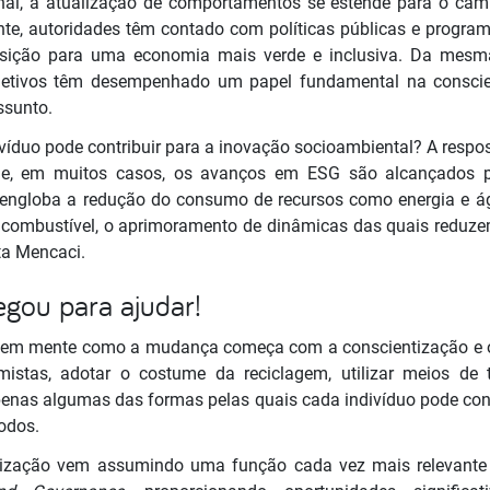
nal, a atualização de comportamentos se estende para o ca
nte, autoridades têm contado com políticas públicas e program
sição para uma economia mais verde e inclusiva. Da mesm
letivos têm desempenhado um papel fundamental na conscie
ssunto.
víduo pode contribuir para a inovação socioambiental? A resp
ade, em muitos casos, os avanços em ESG são alcançados 
 engloba a redução do consumo de recursos como energia e ág
 combustível, o aprimoramento de dinâmicas das quais reduzem
lta Mencaci.
egou para ajudar!
ter em mente como a mudança começa com a conscientização e
istas, adotar o costume da reciclagem, utilizar meios de 
enas algumas das formas pelas quais cada indivíduo pode cont
todos.
talização vem assumindo uma função cada vez mais relevante