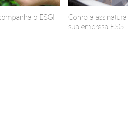
 acompanha o ESG!
Como a assinatura d
sua empresa ESG