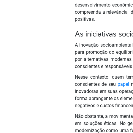
desenvolvimento econômi
compreenda a relevância d
positivas.
As iniciativas soc
A inovação socioambiental
para promoção do equilíbrio
por alternativas modernas
conscientes e responsáveis
Nesse contexto, quem te
conscientes de seu
papel
n
inovadoras em suas operaçõ
forma abrangente os element
negativos e custos finance
Não obstante, a moviment
em soluções éticas. No ge
modernização como uma fe