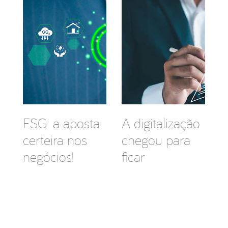
ESG: a aposta
A digitalização
certeira nos
chegou para
negócios!
ficar