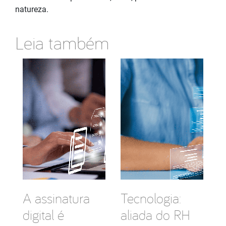
natureza.
Leia também
A assinatura
Tecnologia:
digital é
aliada do RH