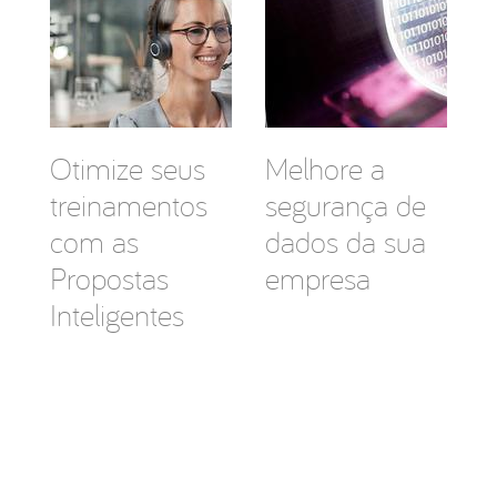
Otimize seus
Melhore a
treinamentos
segurança de
com as
dados da sua
Propostas
empresa
Inteligentes