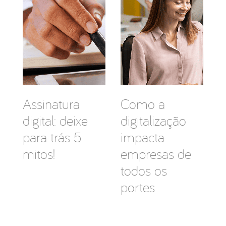
Assinatura
Como a
digital: deixe
digitalização
para trás 5
impacta
mitos!
empresas de
todos os
portes