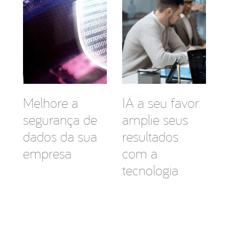
Melhore a
IA a seu favor:
segurança de
amplie seus
dados da sua
resultados
empresa
com a
tecnologia