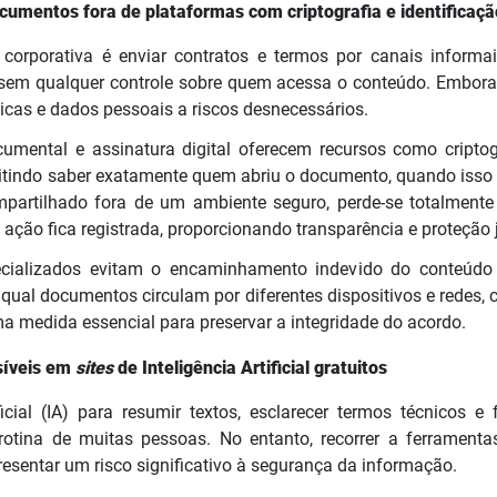
cumentos fora de plataformas com criptografia e identificação
corporativa é enviar contratos e termos por canais inform
sem qualquer controle sobre quem acessa o conteúdo. Embora 
icas e dados pessoais a riscos desnecessários.
umental e assinatura digital oferecem recursos como criptogr
rmitindo saber exatamente quem abriu o documento, quando isso
artilhado fora de um ambiente seguro, perde-se totalmente
ção fica registrada, proporcionando transparência e proteção j
ecializados evitam o encaminhamento indevido do conteúd
qual documentos circulam por diferentes dispositivos e redes, 
a medida essencial para preservar a integridade do acordo.
síveis em
sites
de Inteligência Artificial gratuitos
ficial (IA) para resumir textos, esclarecer termos técnicos e
rotina de muitas pessoas. No entanto, recorrer a ferramenta
resentar um risco significativo à segurança da informação.