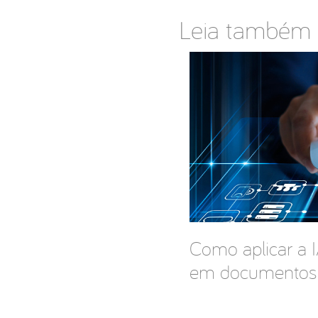
Leia também
Como aplicar a 
em documentos 