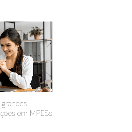
 grandes
cações em MPESs