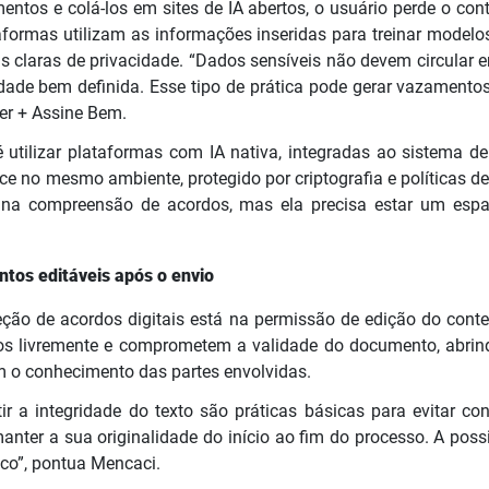
ntos e colá-los em sites de IA abertos, o usuário perde o con
aformas utilizam as informações inseridas para treinar mode
s claras de privacidade. “Dados sensíveis não devem circular
idade bem definida. Esse tipo de prática pode gerar vazamentos s
er + Assine Bem.
é utilizar plataformas com IA nativa, integradas ao sistema 
e no mesmo ambiente, protegido por criptografia e políticas de
e na compreensão de acordos, mas ela precisa estar um espaç
tos editáveis após o envio
teção de acordos digitais está na permissão de edição do cont
ados livremente e comprometem a validade do documento, abr
m o conhecimento das partes envolvidas.
ir a integridade do texto são práticas básicas para evitar con
nter a sua originalidade do início ao fim do processo. A poss
sco”, pontua Mencaci.