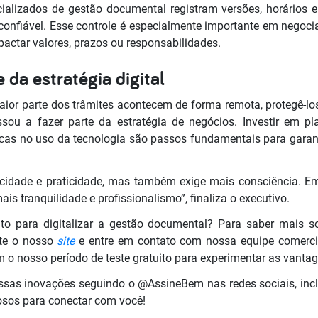
cializados de gestão documental registram versões, horários 
 confiável. Esse controle é especialmente importante em negoc
actar valores, prazos ou responsabilidades.
 da estratégia digital
or parte dos trâmites acontecem de forma remota, protegê-lo
sou a fazer parte da estratégia de negócios. Investir em pla
icas no uso da tecnologia são passos fundamentais para garanti
locidade e praticidade, mas também exige mais consciência. 
 tranquilidade e profissionalismo”, finaliza o executivo.
o para digitalizar a gestão documental? Para saber mais s
site o nosso
site
e entre em contato com nossa equipe comerc
 o nosso período de teste gratuito para experimentar as vant
sas inovações seguindo o @AssineBem nas redes sociais, incl
osos para conectar com você!