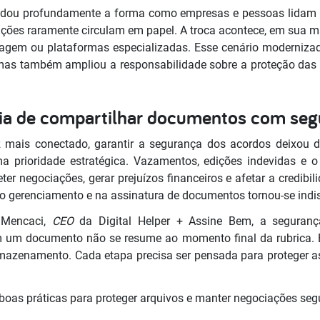
udou profundamente a forma como empresas e pessoas lidam 
ações raramente circulam em papel. A troca acontece, em sua maio
sagem ou plataformas especializadas. Esse cenário modernizad
 mas também ampliou a responsabilidade sobre a proteção das
cia de compartilhar documentos com se
mais conectado, garantir a segurança dos acordos deixou 
ma prioridade estratégica. Vazamentos, edições indevidas e
r negociações, gerar prejuízos financeiros e afetar a credibil
 no gerenciamento e na assinatura de documentos tornou-se indi
 Mencaci,
CEO
da Digital Helper + Assine Bem, a seguran
m um documento não se resume ao momento final da rubrica. 
armazenamento. Cada etapa precisa ser pensada para proteger 
ês boas práticas para proteger arquivos e manter negociações seg