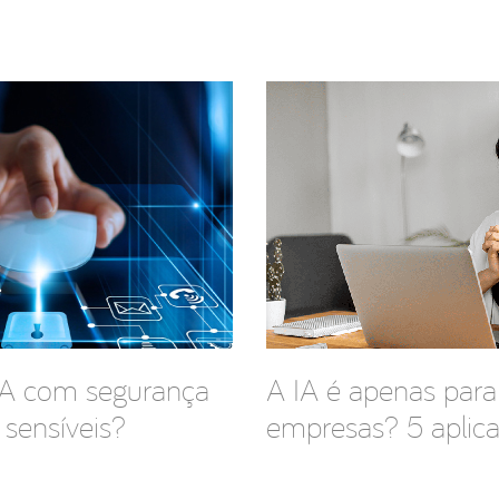
IA com segurança
A IA é apenas para
sensíveis?
empresas? 5 apli