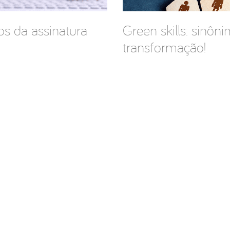
os da assinatura
Green skills: sinôn
transformação!