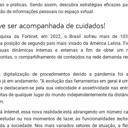
as e práticas. Sendo assim, descubra estratégias eficazes para
ção de informações pessoais no espaço virtual.
deve ser acompanhada de cuidados!
isa da Fortinet, em 2022, o Brasil sofreu mais de 103 
a posição de segundo país mais visado da América Latina. Fic
 suas dinâmicas internas e externas a fim de obter um 
contas, o compartilhamento de conteúdos na rede demanda rec
a digitalização de procedimentos devido a pandemia foi 
 já em andamento. “A evolução das ferramentas em geral é 
s destacaram-se pela sua velocidade e assertividade nas entr
itas de qualquer lugar do mundo independentemente da distânc
em.
 Internet, essa nova realidade está abrangendo um número cad
, estudar ou nos momentos de lazer, as funcionalidades
tech
da a sociedade. Nos mais variados setores de atuação, a fle