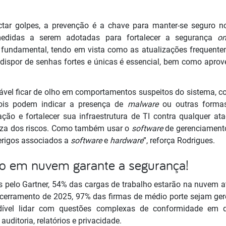
ectar golpes, a prevenção é a chave para manter-se seguro n
medidas a serem adotadas para fortalecer a segurança
on
é fundamental, tendo em vista como as atualizações frequente
 dispor de senhas fortes e únicas é essencial, bem como aprove
sável ficar de olho em comportamentos suspeitos do sistema, co
pois podem indicar a presença de
malware
ou outras forma
ação e fortalecer sua infraestrutura de TI contra qualquer a
eza dos riscos. Como também usar o
software
de gerenciamento
erigos associados a
software
e
hardware
”, reforça Rodrigues.
 em nuvem garante a segurança!
pelo Gartner, 54% das cargas de trabalho estarão na nuvem até 
encerramento de 2025, 97% das firmas de médio porte sejam ger
dível lidar com questões complexas de conformidade em d
auditoria, relatórios e privacidade.