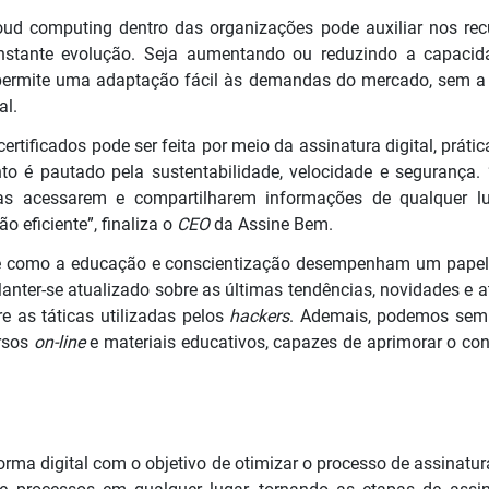
loud computing dentro das organizações pode auxiliar nos re
nstante evolução. Seja aumentando ou reduzindo a capaci
permite uma adaptação fácil às demandas do mercado, sem a 
al.
certificados pode ser feita por meio da assinatura digital, prát
to é pautado pela sustentabilidade, velocidade e segurança.
as acessarem e compartilharem informações de qualquer luga
o eficiente”, finaliza o
CEO
da Assine Bem.
nte como a educação e conscientização desempenham um pape
anter-se atualizado sobre as últimas tendências, novidades e a
e as táticas utilizadas pelos
hackers
. Ademais, podemos semp
ursos
on-line
e materiais educativos, capazes de aprimorar o co
rma digital com o objetivo de otimizar o processo de assinatu