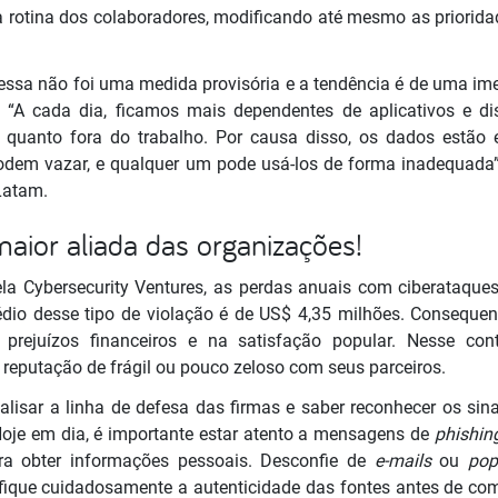
a rotina dos colaboradores, modificando até mesmo as priorid
o essa não foi uma medida provisória e a tendência é de uma im
“A cada dia, ficamos mais dependentes de aplicativos e dis
o quanto fora do trabalho. Por causa disso, os dados estão
odem vazar, e qualquer um pode usá-los de forma inadequada”
 Latam.
aior aliada das organizações!
a Cybersecurity Ventures, as perdas anuais com ciberataques
édio desse tipo de violação é de US$ 4,35 milhões. Consequent
rejuízos financeiros e na satisfação popular. Nesse con
eputação de frágil ou pouco zeloso com seus parceiros.
alisar a linha de defesa das firmas e saber reconhecer os sin
Hoje em dia, é importante estar atento a mensagens de
phishin
ara obter informações pessoais. Desconfie de
e-mails
ou
po
ifique cuidadosamente a autenticidade das fontes antes de comp