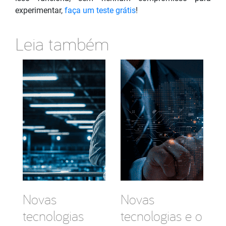
experimentar,
faça um teste grátis
!
Leia também
Novas
Novas
tecnologias
tecnologias e o