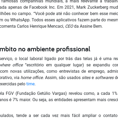
 famosas companhias mundiais, a mais relevante a trabalh
mada apenas de Facebook Inc. Em 2021, Mark Zuckerberg mud
ilhões no campo. “Você pode até não conhecer bem esse meio
am ou WhatsApp. Todos esses aplicativos fazem parte do mesmo 
 comenta Carlos Henrique Mencaci,
CEO
da Assine Bem.
mbito no ambiente profissional
rviço, o local laboral ligado por trás das telas já é uma re
where office
“escritório em qualquer lugar) se expandiu c
e com novas utilizações, como entrevistas de emprego, admi
rativo, via
home office
. Assim, são usados
sites
e
softwares
d
exercidas pelo
time
.
la FGV (Fundação Getúlio Vargas) revelou como, a cada 1% 
 anos é 7% maior. Ou seja, as entidades apresentam mais cres
lados, tende a ser cada vez mais fácil ampliar o contato