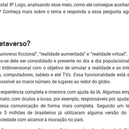
Total IP. Logo, analisando esse meio, como ele consegue auxilia
? Conheça mais sobre o tema e responda a essa pergunta ago
Metaverso?
verso ficcional”, “realidade aumentada” e “realidade virtual”,
ndo-se dele ser consolidado e presente no dia a dia populacion
l
tridimensional com o objetivo de simular a realidade e as int
es, computadores,
tablets
e até TVs. Essa funcionalidade está 
possível ao maior número de lugares ao redor do globo.
a experiência completa e imersiva com ajuda da IA. Algumas em
ato, com óculos e luvas, por exemplo, responsáveis por ajudar
 essa comunicação de forma mais completa. Segundo um le
 5 milhões de brasileiros já utilizaram alguma versão do a
iedade com alcance à inovação no país.