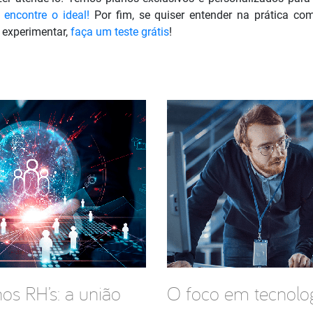
encontre o ideal!
Por fim, se quiser entender na prática co
experimentar,
faça um teste grátis
!
s RH’s: a união
O foco em tecnologi