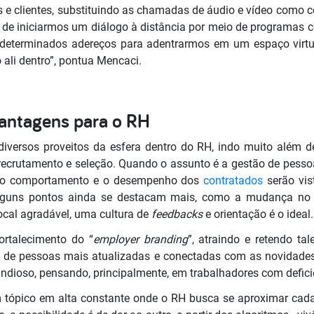
s e clientes, substituindo as chamadas de áudio e vídeo como
s de iniciarmos um diálogo à distância por meio de programas
 determinados adereços para adentrarmos em um espaço virtua
 ali dentro”, pontua Mencaci.
vantagens para o RH
diversos proveitos da esfera dentro do RH, indo muito além 
recrutamento e seleção. Quando o assunto é a gestão de pess
e o comportamento e o desempenho dos
contratados
serão vis
 alguns pontos ainda se destacam mais, como a mudança no c
local agradável, uma cultura de
feedbacks
e orientação é o ideal.
ortalecimento do “
employer branding
”, atraindo e retendo ta
 de pessoas mais atualizadas e conectadas com as novidade
ioso, pensando, principalmente, em trabalhadores com defici
 tópico em alta constante onde o RH busca se aproximar cada