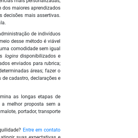
vências mais personalizadas,
um dos maiores aprendizados
s decisões mais assertivas.
la.
administração de indivíduos
 meio desse método é viável
t, uma comodidade sem igual
os
logins
disponibilizados e
cados enviados para rubrica;
 determinadas áreas; fazer o
as de cadastro, declarações e
limina as longas etapas de
e a melhor proposta sem a
 malote, portador, transporte
quilidade?
Entre em contato
atingir suas expectativas e