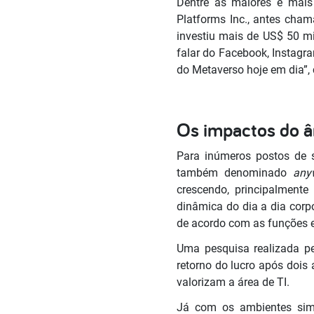
Dentre as maiores e mais
Platforms Inc., antes cha
investiu mais de US$ 50 m
falar do Facebook, Instagr
do Metaverso hoje em dia”,
Os impactos do â
Para inúmeros postos de se
também denominado
any
crescendo, principalment
dinâmica do dia a dia corpo
de acordo com as funções 
Uma pesquisa realizada pe
retorno do lucro após dois
valorizam a área de TI.
Já com os ambientes simu