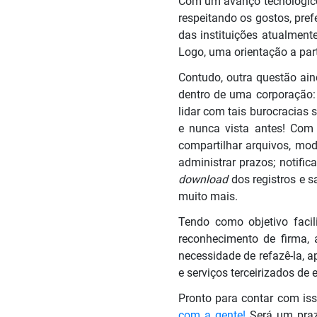
Com um avanço tecnológico, 
respeitando os gostos, pre
das instituições atualmente
Logo, uma orientação a part
Contudo, outra questão ain
dentro de uma corporação
lidar com tais burocracias
e nunca vista antes! Co
compartilhar arquivos, mode
administrar prazos; notifica
download
dos registros e s
muito mais.
Tendo como objetivo facil
reconhecimento de firma,
necessidade de refazê-la, a
e serviços terceirizados d
Pronto para contar com iss
com a gente!
Será um praz