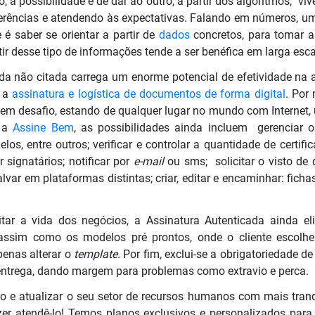
a possibilidade é de dar ao outro, a partir dos algoritmos, vi
ferências e atendendo às expectativas. Falando em números, 
 é saber se orientar a partir de
dados
concretos, para tomar a
ir desse tipo de informações tende a ser benéfica em larga esca
da não citada carrega um enorme potencial de efetividade na 
: a
assinatura e logística de documentos de forma digital
. Por
 sem desafio, estando de qualquer lugar no mundo com Interne
m a
Assine Bem
, as possibilidades ainda incluem gerenciar 
los, entre outros; verificar e controlar a quantidade de certifi
r signatários; notificar por
e-mail
ou sms; solicitar o visto de
alvar em plataformas distintas; criar, editar e encaminhar: fich
itar a vida dos negócios, a Assinatura Autenticada ainda e
 assim como os modelos pré prontos, onde o cliente escolh
penas alterar o
template
. Por fim, exclui-se a obrigatoriedade de
e entrega, dando margem para problemas como extravio e perca.
o e atualizar o seu setor de recursos humanos com mais tran
er atendê-lo! Temos planos exclusivos e personalizados para 