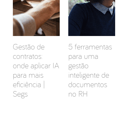
Gestão de
5 ferramentas
contratos:
para uma
onde aplicar IA
gestão
para mais
inteligente de
eficiência |
documentos
Segs
no RH