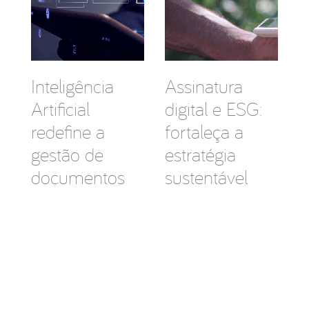
Inteligência
Assinatura
Artificial
digital e ESG:
redefine a
fortaleça a
gestão de
estratégia
documentos
sustentável