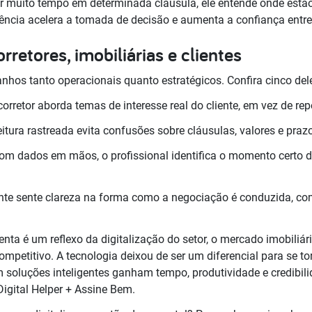
 muito tempo em determinada cláusula, ele entende onde estão
gência acelera a tomada de decisão e aumenta a confiança entre 
rretores, imobiliárias e clientes
nhos tanto operacionais quanto estratégicos. Confira cinco del
orretor aborda temas de interesse real do cliente, em vez de rep
eitura rastreada evita confusões sobre cláusulas, valores e praz
om dados em mãos, o profissional identifica o momento certo de
ente sente clareza na forma como a negociação é conduzida, co
nta é um reflexo da digitalização do setor, o mercado imobiliá
ompetitivo. A tecnologia deixou de ser um diferencial para se t
 soluções inteligentes ganham tempo, produtividade e credibilid
 Digital Helper + Assine Bem.