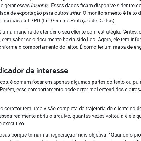
e gerar esses
insights.
Esses dados ficam disponíveis dentro 
dade de exportação para outros
sites
. O monitoramento é feito d
as normas da LGPD (Lei Geral de Proteção de Dados).
 é uma maneira de atender o seu cliente com estratégia. “Antes, 
, sem saber se o documento havia sido lido. Agora, ele tem inf
onforme o comportamento do leitor. É como ter um mapa de en
dicador de interesse
icos, é comum focar em apenas algumas partes do texto ou pul
. Porém, esse comportamento pode gerar mal-entendidos e atra
 o corretor tem uma visão completa da trajetória do cliente no
essoa realmente abriu o arquivo, quantas vezes voltou a ele e 
o executivo.
osas porque tornam a negociação mais objetiva. “Quando o prof