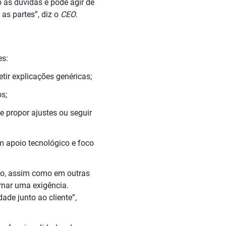
 as dúvidas e pode agir de
as partes”, diz o
CEO
.
es:
etir explicações genéricas;
os;
 propor ajustes ou seguir
m apoio tecnológico e foco
rio, assim como em outras
ornar uma exigência.
ade junto ao cliente”,