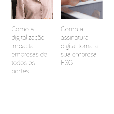
Como a
Como a
digitalização
assinatura
impacta
digital torna a
empresas de
sua empresa
todos os
ESG
portes