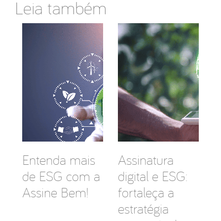
Leia também
Entenda mais
Assinatura
de ESG com a
digital e ESG:
Assine Bem!
fortaleça a
estratégia