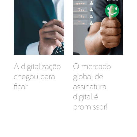
A digitalização
O mercado
chegou para
global de
ficar
assinatura
digital é
promissor!