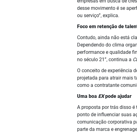
empresas em busca de cres
desse movimento é se aperf
ou serviço”, explica.
Foco em retenção de talen
Contudo, ainda não está cla
Dependendo do clima organi
performance e qualidade fin
no século 21”, continua a
C
O conceito de experiência d
projetada para atrair mais 
como a contratante comunica
Uma boa
EX
pode ajudar
A proposta por trás disso é
ponto de influenciar suas aç
comunicação corporativa pa
parte da marca e engrenagen