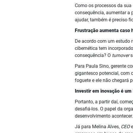
Como os processos da sua em
consequência, aumentar a p
ajudar, também é preciso f
Frustração aumenta caso h
De acordo com um estudo r
cibernética tem incorporad
consequência? O
turnover
s
Para Paula Sino, gerente c
gigantesco potencial, com 
foguete e ele não chegará p
Investir em inovação é u
Portanto, a partir daí, com
desafiá-los. O papel da org
desenvolvimento acontecer
Já para Melina Alves,
CEO