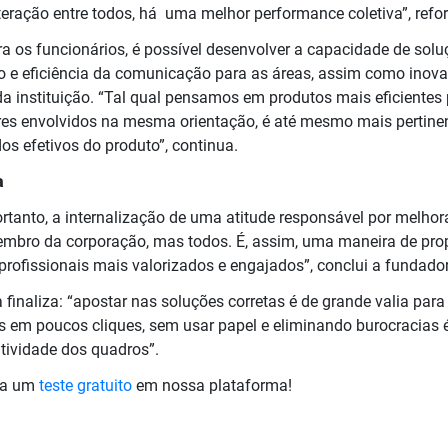
teração entre todos, há uma melhor performance coletiva”, ref
ra os funcionários, é possível desenvolver a capacidade de sol
o e eficiência da comunicação para as áreas, assim como inova
da instituição. “Tal qual pensamos em produtos mais eficiente
res envolvidos na mesma orientação, é até mesmo mais pertinen
os efetivos do produto”, continua.
a
ortanto, a internalização de uma atitude responsável por melho
mbro da corporação, mas todos. É, assim, uma maneira de prop
rofissionais mais valorizados e engajados”, conclui a fundado
inaliza: “apostar nas soluções corretas é de grande valia para r
s em poucos cliques, sem usar papel e eliminando burocracias
tatividade dos quadros”.
ça um
teste gratuito
em nossa plataforma!