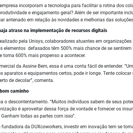
presa incorporam a tecnologia para facilitar a rotina dos col
rodutividade e engajamento geral? Além de ser importante incl
icar antenado em relação às novidades e melhorias das soluções
aja atraso na implementação de recursos digitais
ealizado pela Unisys, colaboradores atuantes em organizaçõe
os elementos defasados têm 500% mais chance de se sentirem 
e torna 600% mais propenso a acontecer.
omercial da Assine Bem, essa é uma conta fácil de entender. “U
os aparatos e equipamentos certos, pode ir longe. Tente coloc
erto de decolar”, comenta.
m bom caminho
eça o descontentamento. “Muitos indivíduos sabem de seus poten
anização é aproveitar dessa força de vontade e fornecer os insu
. Ganham todas as partes com isso”.
e fundadora da DUXcoworkers, investir em inovação tem se tor