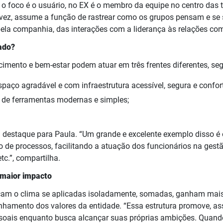
- o foco é o usuário, no EX é o membro da equipe no centro das
a vez, assume a função de rastrear como os grupos pensam e se
pela companhia, das interações com a liderança às relações co
ado?
cimento e bem-estar podem atuar em três frentes diferentes, se
spaço agradável e com infraestrutura acessível, segura e confort
 de ferramentas modernas e simples;
 destaque para Paula. “Um grande e excelente exemplo disso é o
 de processos, facilitando a atuação dos funcionários na gest
tc.”, compartilha.
maior impacto
eçam o clima se aplicadas isoladamente, somadas, ganham mais
nhamento dos valores da entidade. “Essa estrutura promove, ass
ssoais enquanto busca alcançar suas próprias ambições. Quan