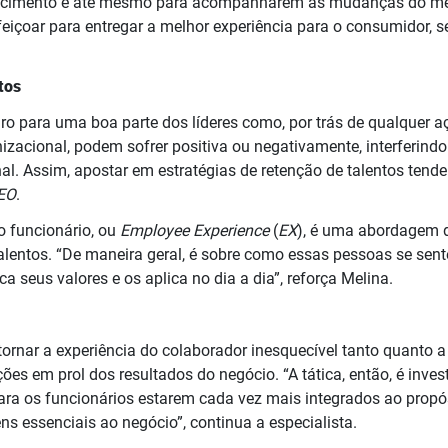
cimento e até mesmo para acompanharem as mudanças do merc
eiçoar para entregar a melhor experiência para o consumidor, s
tos
ro para uma boa parte dos líderes como, por trás de qualquer a
zacional, podem sofrer positiva ou negativamente, interferindo
al. Assim, apostar em estratégias de retenção de talentos tend
EO
.
o funcionário, ou
Employee Experience
(
EX
), é uma abordagem 
talentos. “De maneira geral, é sobre como essas pessoas se sent
 seus valores e os aplica no dia a dia”, reforça Melina.
 tornar a experiência do colaborador inesquecível tanto quanto 
ões em prol dos resultados do negócio. “A tática, então, é inves
ra os funcionários estarem cada vez mais integrados ao propós
s essenciais ao negócio”, continua a especialista.