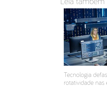
Leia também
Tecnologia defas
rotatividade nas