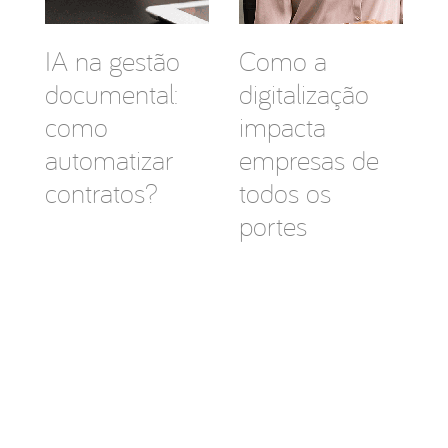
IA na gestão
Como a
documental:
digitalização
como
impacta
automatizar
empresas de
contratos?
todos os
portes