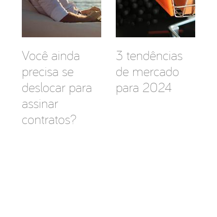
Você ainda
3 tendências
precisa se
de mercado
deslocar para
para 2024
assinar
contratos?