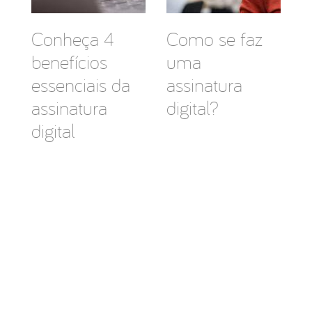
Conheça 4
Como se faz
benefícios
uma
essenciais da
assinatura
assinatura
digital?
digital