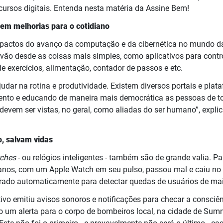
cursos digitais. Entenda nesta matéria da Assine Bem!
tem melhorias para o cotidiano
impactos do avanço da computação e da cibernética no mundo d
vão desde as coisas mais simples, como aplicativos para contro
de exercícios, alimentação, contador de passos e etc.
dar na rotina e produtividade. Existem diversos portais e pla
ento e educando de maneira mais democrática as pessoas de to
evem ser vistas, no geral, como aliadas do ser humano”, explic
o,
salvam vidas
tches
- ou relógios inteligentes - também são de grande valia. Pa
anos, com um Apple Watch em seu pulso, passou mal e caiu no
urado automaticamente para detectar quedas de usuários de ma
tivo emitiu avisos sonoros e notificações para checar a consci
do um alerta para o corpo de bombeiros local, na cidade de Summ