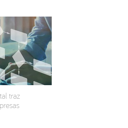
al traz
presas