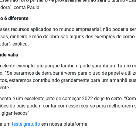
Este não foi o primeiro - e provavelmente não será o último - ca
dora”, conta Paula.
o é diferente
es recursos aplicados no mundo empresarial, não poderia ser 
rsos, dinheiro e mão de obra são alguns dos exemplos de como
dar”, explica.
nde valia
excelente exemplo, até porque também pode garantir um futuro m
o. “Se pararmos de derrubar árvores para o uso de papel e utiliz
os, estaremos contribuindo grandemente para um amanhã suste
rente.
menta é um excelente jeito de começar 2022 do jeito certo. “Co
iões do país podem contar com esse recurso para melhorarem s
 gigantescos”.
ça um
teste gratuito
em nossa plataforma!