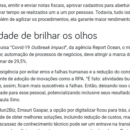
s, emitir e enviar notas fiscais, aprovar cadastros para abertu
var tempo se realizados um a um por pessoas. Todavia, tudo is
lém de agilizar os procedimentos, ela garante maior rendimento
dade de brilhar os olhos
quisa “Covid-19
Outbreak Impact
”, da agência Report Ocean, o 
or, automação de processos de negócios, deve atingir a marca d
mar de 29,5%.
exigência por evitar erros e falhas humanas e a redução do co
nte de adoção de inovações como a RPA. “É fato: atividades bur
 assim, ficam mais suscetíveis a falhas. Então, deixando isso c
dade para esse pessoal, potencializando inclusive seus resultado
aula Sino.
un2Biz, Emauri Gaspar, a opção por digitalizar ficou para trás, a
e de obter melhores soluções, incluindo redução de custos, ma
scassez de conhecimento técnico pode ser um entrave na trans