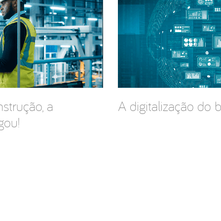
strução, a
A digitalização do
gou!