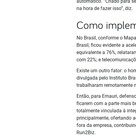
automático. “Criado para s
na hora de fazer isso”, diz.
Como implem
No Brasil, conforme o Mapa
Brasil, ficou evidente a ac
equivalente a 76%, relatara
com 22%; e telecomunicaç
Existe um outro fator: o ho
divulgada pelo Instituto Br
trabalharam remotamente no
Então, para Emauri, defenso
ficarem com a parte mais br
totalmente vinculada à inte
principalmente, ofertando 
fora da empresa, contribuin
Run2Biz.