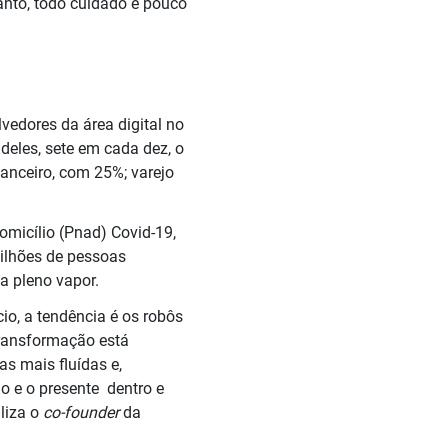
anto, todo cuidado é pouco
vedores da área digital no
deles, sete em cada dez, o
nanceiro, com 25%; varejo
omicílio (Pnad) Covid-19,
milhões de pessoas
 a pleno vapor.
io, a tendência é os robôs
transformação está
as mais fluídas e,
o e o presente dentro e
liza o
co-founder
da