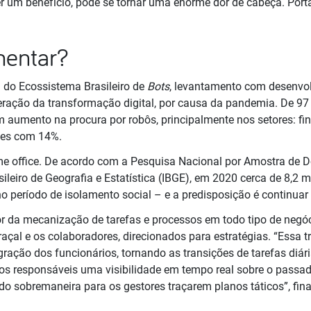
er um benefício, pode se tornar uma enorme dor de cabeça. Port
entar?
 do Ecossistema Brasileiro de
Bots
, levantamento com desenvol
eleração da transformação digital, por causa da pandemia. De 97 
m aumento na procura por robôs, principalmente nos setores: fi
ões com 14%.
me office. De acordo com a Pesquisa Nacional por Amostra de D
asileiro de Geografia e Estatística (IBGE), em 2020 cerca de 8,2 
 período de isolamento social – e a predisposição é continuar
r da mecanização de tarefas e processos em todo tipo de negóc
açal e os colaboradores, direcionados para estratégias. “Essa 
gração dos funcionários, tornando as transições de tarefas diári
aos responsáveis uma visibilidade em tempo real sobre o passad
do sobremaneira para os gestores traçarem planos táticos”, fina