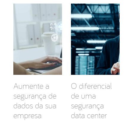
Aumente a
O diferencial
segurança de
de uma
dados da sua
segurança
empresa
data center