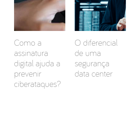
Como a
O diferencial
assinatura
de uma
digital ajuda a
segurança
prevenir
data center
ciberataques?