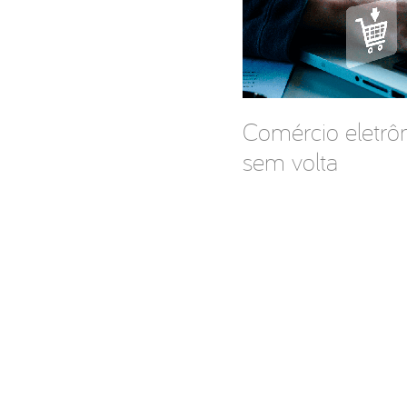
Comércio eletrô
sem volta