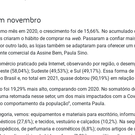
m novembro
 mês em 2020, o crescimento foi de 15,66%. No acumulado do
as criaram o hábito de comprar na
web
. Passaram a confiar mai
 Por outro lado, as lojas também se adaptaram para oferecer u
ente comercial da Assine Bem, Paula Sino.
ércio praticado pela Internet, observando por região, o desemp
este (58,04%); Sudeste (49,53%); e Sul (49,17%). Essa forma d
o Brasil e, no total em 2021, quase dobrou (90,19%) em relação 
 foi 19,29% mais alto, comparando com 2020. No somatório d
uma retomada nesse setor, um dos mais impactados com a Covi
 comportamento da população”, comenta Paula.
oria, vemos: equipamentos e materiais para escritório, infor
ésticos (27,6%); e tecidos, vestuário e calçados (10,2%). Na seq
opédicos, de perfumaria e cosméticos (6,8%); outros artigos de