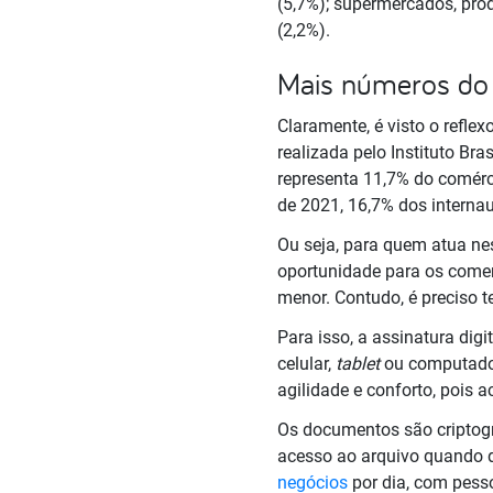
(5,7%); supermercados, produ
(2,2%).
Mais números do 
Claramente, é visto o refl
realizada pelo Instituto Bra
representa 11,7% do comérci
de 2021, 16,7% dos interna
Ou seja, para quem atua nes
oportunidade para os comer
menor. Contudo, é preciso t
Para isso, a assinatura dig
celular,
tablet
ou computador
agilidade e conforto, pois 
Os documentos são criptogr
acesso ao arquivo quando de
negócios
por dia, com pesso