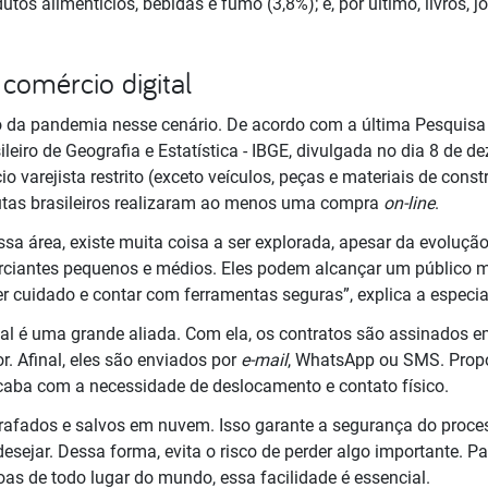
tos alimentícios, bebidas e fumo (3,8%); e, por último, livros, jo
comércio digital
exo da pandemia nesse cenário. De acordo com a última Pesquis
sileiro de Geografia e Estatística - IBGE, divulgada no dia 8 de
o varejista restrito (exceto veículos, peças e materiais de cons
utas brasileiros realizaram ao menos uma compra
on-line
.
sa área, existe muita coisa a ser explorada, apesar da evoluçã
ciantes pequenos e médios. Eles podem alcançar um público m
er cuidado e contar com ferramentas seguras”, explica a especial
ital é uma grande aliada. Com ela, os contratos são assinados 
. Afinal, eles são enviados por
e-mail
, WhatsApp ou SMS. Prop
acaba com a necessidade de deslocamento e contato físico.
afados e salvos em nuvem. Isso garante a segurança do process
sejar. Dessa forma, evita o risco de perder algo importante. 
as de todo lugar do mundo, essa facilidade é essencial.