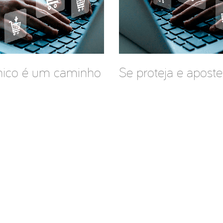
nico é um caminho
Se proteja e apos