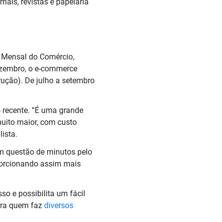
rnais, revistas e papelaria
a Mensal do Comércio,
 dezembro, o e-commerce
trução). De julho a setembro
o recente. “É uma grande
uito maior, com custo
ista.
em questão de minutos pelo
orcionando assim mais
o e possibilita um fácil
Para quem faz
diversos