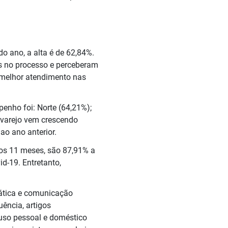
 ano, a alta é de 62,84%.
s no processo e perceberam
m melhor atendimento nas
enho foi: Norte (64,21%);
e varejo vem crescendo
ao ano anterior.
os 11 meses, são 87,91% a
d-19. Entretanto,
mática e comunicação
uência, artigos
 uso pessoal e doméstico