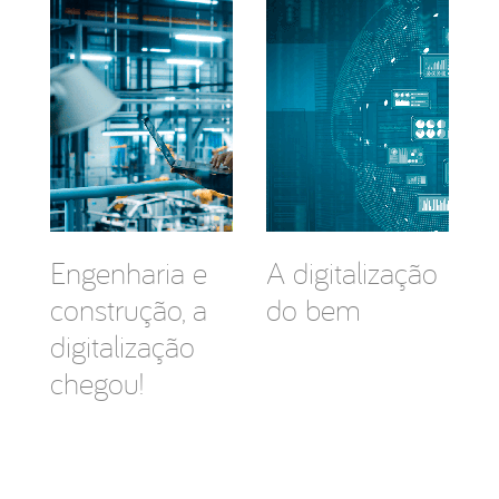
Engenharia e
A digitalização
construção, a
do bem
digitalização
chegou!