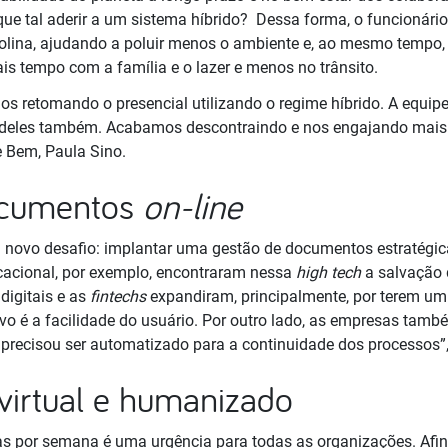
ue tal aderir a um sistema híbrido? Dessa forma, o funcionário
ina, ajudando a poluir menos o ambiente e, ao mesmo tempo, 
is tempo com a família e o lazer e menos no trânsito.
os retomando o presencial utilizando o regime híbrido. A equip
eles também. Acabamos descontraindo e nos engajando mais d
e Bem, Paula Sino.
ocumentos
on-line
 novo desafio: implantar uma gestão de documentos estratégic
ucacional, por exemplo, encontraram nessa
high tech
a salvação 
digitais e as
fintechs
expandiram, principalmente, por terem u
tivo é a facilidade do usuário. Por outro lado, as empresas ta
 precisou ser automatizado para a continuidade dos processos”,
virtual e humanizado
dias por semana é uma urgência para todas as organizações. Afi