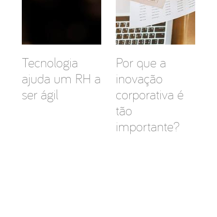
Tecnologia
Por que a
ajuda um RH a
inovação
ser ágil
corporativa é
tão
importante?