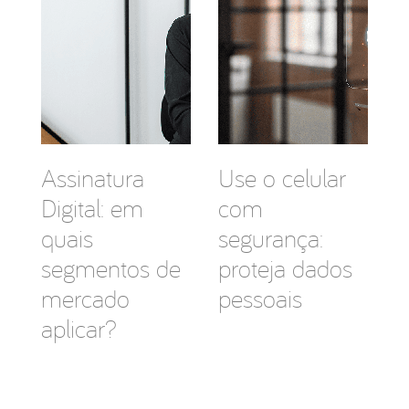
Assinatura
Use o celular
Digital: em
com
quais
segurança:
segmentos de
proteja dados
mercado
pessoais
aplicar?