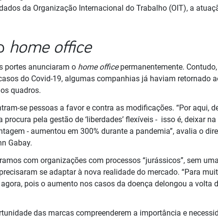
dados da Organização Internacional do Trabalho (OIT), a atua
do
home office
os portes anunciaram o
home office
permanentemente. Contudo, 
casos do Covid-19, algumas companhias já haviam retornado 
nos quadros.
tram-se pessoas a favor e contra as modificações. “Por aqui, 
procura pela gestão de ‘liberdades’ flexíveis - isso é, deixar 
ntagem - aumentou em 300% durante a pandemia”, avalia o diret
nn Gabay.
aramos com organizações com processos “jurássicos”, sem uma 
, precisaram se adaptar à nova realidade do mercado. “Para muita
 agora, pois o aumento nos casos da doença delongou a volta do
rtunidade das marcas compreenderem a importância e necessid