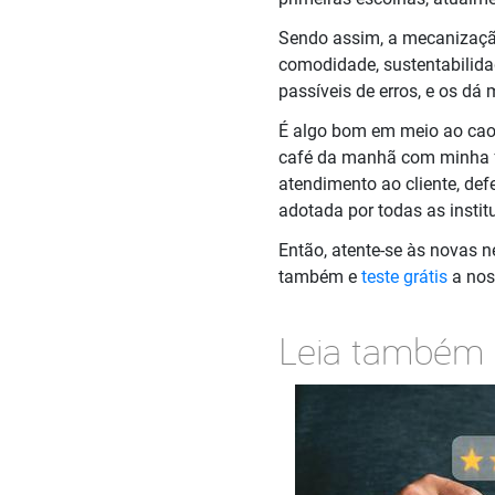
Sendo assim, a mecanização
comodidade, sustentabilida
passíveis de erros, e os dá 
É algo bom em meio ao caos
café da manhã com minha fa
atendimento ao cliente, def
adotada por todas as instit
Então, atente-se às novas 
também e
teste grátis
a nos
Leia também