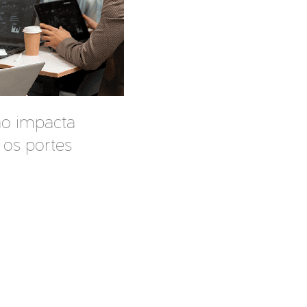
ão impacta
 os portes