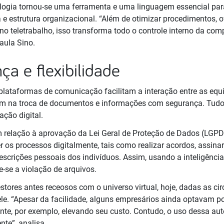
nologia tornou-se uma ferramenta e uma linguagem essencial par
a e estrutura organizacional. “Além de otimizar procedimentos, 
no teletrabalho, isso transforma todo o controle interno da com
aula Sino.
ça e flexibilidade
plataformas de comunicação facilitam a interação entre as equi
am na troca de documentos e informações com segurança. Tudo 
ação digital.
 relação à aprovação da Lei Geral de Proteção de Dados (LGP
 os processos digitalmente, tais como realizar acordos, assinar
scrições pessoais dos indivíduos. Assim, usando a inteligência a
se a violação de arquivos.
tores antes receosos com o universo virtual, hoje, dadas as ci
ele. “Apesar da facilidade, alguns empresários ainda optavam por
nte, por exemplo, elevando seu custo. Contudo, o uso dessa a
nte”, analisa.