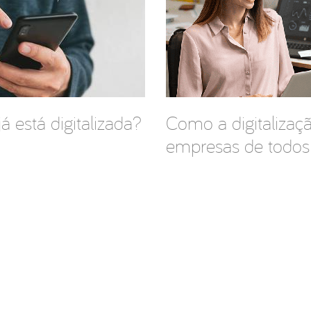
 está digitalizada?
Como a digitalizaç
empresas de todos