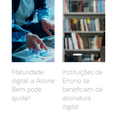
Maturidade
Instituições de
digital: a Assine
Ensino se
Bem pode
beneficiam da
ajudar!
assinatura
digital