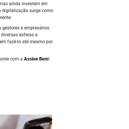
umas ainda investem em
 a digitalização surge como
rente.
s gestores e empresários.
 diversas esferas e
odem fazê-lo até mesmo por
 Conte com a
Assine Bem
!