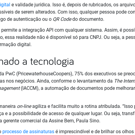
gital
e validade jurídica. Isso é, depois de rubricados, os arquiv
ssíveis de serem alterados. Com isso, qualquer pessoa pode con
igo de autenticação ou o
QR Code
do documento.
permite a integração API com qualquer sistema. Assim, é possív
, essa realidade não é disponível só para CNPJ. Ou seja, a pe
rmação digital.
nhado a tecnologia
da PwC (PricewaterhouseCoopers), 75% dos executivos se preo
ias nos negócios. Ainda, conforme o levantamento da
The Intern
nagement
(IACCM), a automação de documentos pode melhorar 
 maneira
on-line
agiliza e facilita muito a rotina atribulada. “Iss
a e a possibilidade de acesso de qualquer lugar. Ou seja, trans
 a gerente comercial da Assine Bem, Paula Sino.
 o
processo de assinaturas
é imprescindível e de brilhar os olhos