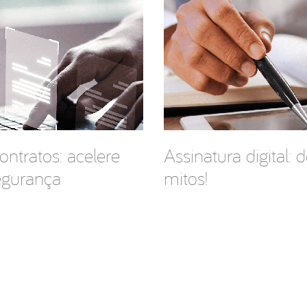
ntratos: acelere
Assinatura digital: 
egurança
mitos!