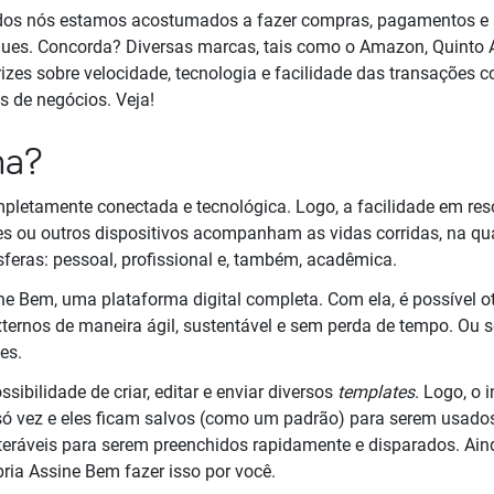
odos nós estamos acostumados a fazer compras, pagamentos e 
ques. Concorda? Diversas marcas, tais como o Amazon, Quinto A
rizes sobre velocidade, tecnologia e facilidade das transações c
s de negócios. Veja!
na?
letamente conectada e tecnológica. Logo, a facilidade em res
s ou outros dispositivos acompanham as vidas corridas, na qual
sferas: pessoal, profissional e, também, acadêmica.
ne Bem, uma plataforma digital completa. Com ela, é possível o
ternos de maneira ágil, sustentável e sem perda de tempo. Ou se
es.
ibilidade de criar, editar e enviar diversos
templates
. Logo, o 
só vez e eles ficam salvos (como um padrão) para serem usad
eráveis para serem preenchidos rapidamente e disparados. Aind
pria Assine Bem fazer isso por você.