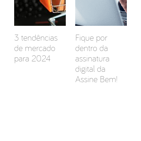
3 tendências
Fique por
de mercado
dentro da
para 2024
assinatura
digital da
Assine Bem!