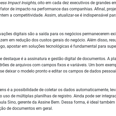
ess Impact Insights
, oito em cada dez executivos de grandes 
 fator de impacto na performance das companhias. Afinal, proje
tem a competitividade. Assim, atualizar-se é indispensável par
vações digitais são a saída para os negócios permanecerem exi
uzem em redução dos custos gerais do negócio. Além disso, res
go, apostar em soluções tecnológicas é fundamental para super
de destaque é a assinatura e gestão digital de documentos. A p
adrões de arquivos com campos fixos e variáveis. Um bom exemp
se deixar o modelo pronto e editar os campos de dados pessoai
ens é a possibilidade de coletar os dados automaticamente, le
 o uso de múltiplas planilhas de registro. Ainda pode ser integra
Paula Sino, gerente da Assine Bem. Dessa forma, é ideal tamb
ção de documentos em geral.