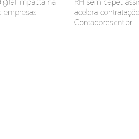
gital impacta na
RH sem papel: assin
s empresas
acelera contrataçõe
Contadores.cnt.br