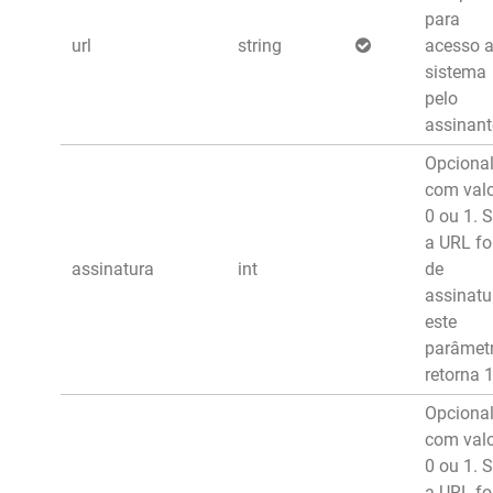
para
url
string
acesso 
sistema
pelo
assinant
Opciona
com val
0 ou 1. 
a URL fo
assinatura
int
de
assinatu
este
parâmet
retorna 1
Opciona
com val
0 ou 1. 
a URL fo