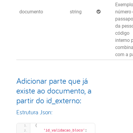
Exemplo
documento
string
número 
passapo
da pess
código
interno p
combin
com a pa
Adicionar parte que já
existe ao documento, a
partir do id_externo:
Estrutura Json:
{
'id_validacao_bloco'
: 