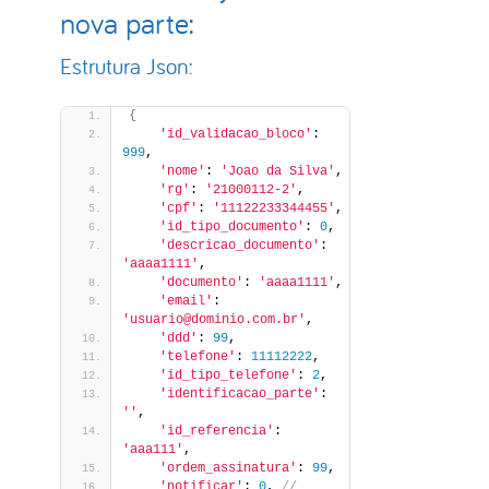
nova parte:
Estrutura Json:
{
'id_validacao_bloco'
: 
999
,
'nome'
: 
'Joao da Silva'
,
'rg'
: 
'21000112-2'
,
'cpf'
: 
'11122233344455'
,
'id_tipo_documento'
: 
0
,
'descricao_documento'
: 
'aaaa1111'
,
'documento'
: 
'aaaa1111'
,
'email'
: 
'usuario@dominio.com.br'
,
'ddd'
: 
99
,
'telefone'
: 
11112222
,
'id_tipo_telefone'
: 
2
,
'identificacao_parte'
: 
''
,
'id_referencia'
: 
'aaa111'
,
'ordem_assinatura'
: 
99
,
'notificar'
: 
0
,
 // 