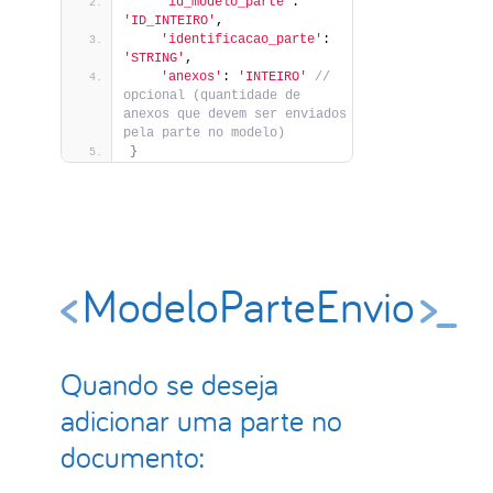
'id_modelo_parte'
: 
'ID_INTEIRO'
,
'identificacao_parte'
: 
'STRING'
,
'anexos'
: 
'INTEIRO'
 // 
opcional (quantidade de 
anexos que devem ser enviados 
pela parte no modelo)
}
ModeloParteEnvio
Quando se deseja
adicionar uma parte no
documento: