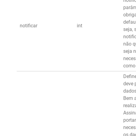
notifi
parâm
obriga
defaul
notificar
int
seja,
notif
não q
seja n
neces
como 
Defin
deve 
dados
Bem a
realiz
Assin
porta
neces
os da