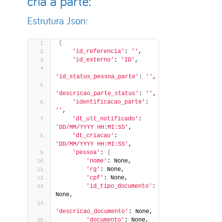
cria a parte:
Estrutura Json:
{
'id_referencia'
: 
''
,
'id_externo'
: 
'ID'
,
'id_status_pessoa_parte'
: 
''
,
'descricao_parte_status'
: 
''
,
'identificacao_parte'
: 
''
,
'dt_ult_notificado'
: 
'DD/MM/YYYY HH:MI:SS'
,
'dt_criacao'
: 
'DD/MM/YYYY HH:MI:SS'
,
'pessoa'
: 
{
'nome'
: None,
'rg'
: None,
'cpf'
: None,
'id_tipo_documento'
: 
None,
'descricao_documento'
: None,
'documento'
: None,