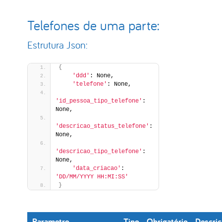
Telefones de uma parte:
Estrutura Json:
{
'ddd'
: None,
'telefone'
: None,
'id_pessoa_tipo_telefone'
: 
None,
'descricao_status_telefone'
: 
None,
'descricao_tipo_telefone'
: 
None,
'data_criacao'
: 
'DD/MM/YYYY HH:MI:SS'
}
Parametro
Tipo
Obrigatório
Descri