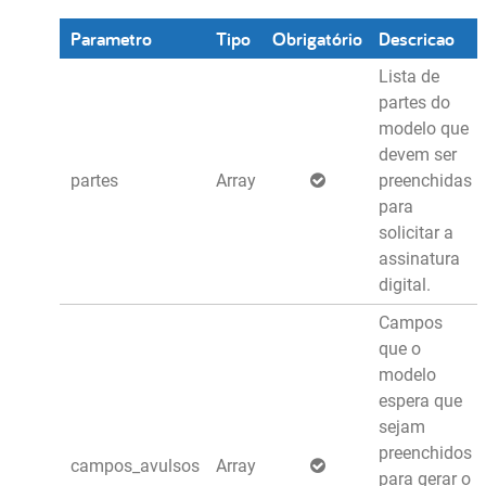
Parametro
Tipo
Obrigatório
Descricao
Lista de
partes do
modelo que
devem ser
partes
Array
preenchidas
para
solicitar a
assinatura
digital.
Campos
que o
modelo
espera que
sejam
preenchidos
campos_avulsos
Array
para gerar o