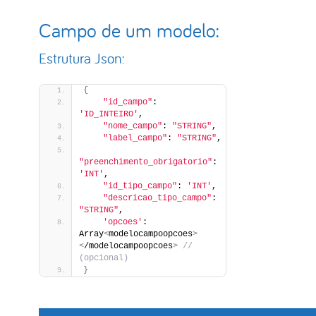
Campo de um modelo:
Estrutura Json:
{
"id_campo"
: 
'ID_INTEIRO'
,
"nome_campo"
: 
"STRING"
,
"label_campo"
: 
"STRING"
,
"preenchimento_obrigatorio"
: 
'INT'
,
"id_tipo_campo"
: 
'INT'
,
"descricao_tipo_campo"
: 
"STRING"
,
'opcoes'
: 
Array
<
modelocampoopcoes
>
<
/modelocampoopcoes
>
 // 
(opcional)
}