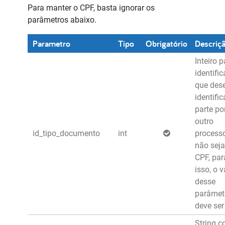
Para manter o CPF, basta ignorar os
parâmetros abaixo.
Parametro
Tipo
Obrigatório
Descriç
Inteiro p
identific
que des
identific
parte po
outro
id_tipo_documento
int
process
não seja
CPF, par
isso, o v
desse
parâmet
deve ser
String c