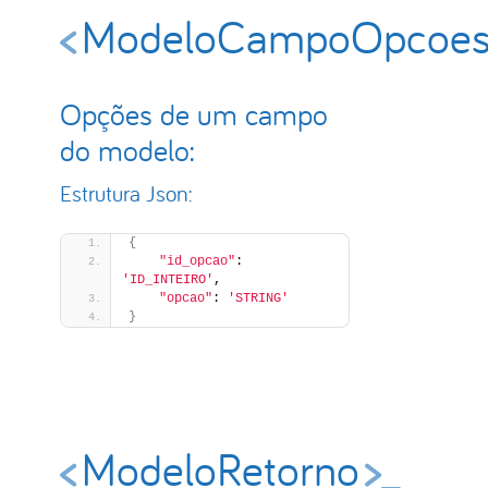
ModeloCampoOpcoe
Opções de um campo
do modelo:
Estrutura Json:
{
"id_opcao"
: 
'ID_INTEIRO'
,
"opcao"
: 
'STRING'
}
ModeloRetorno