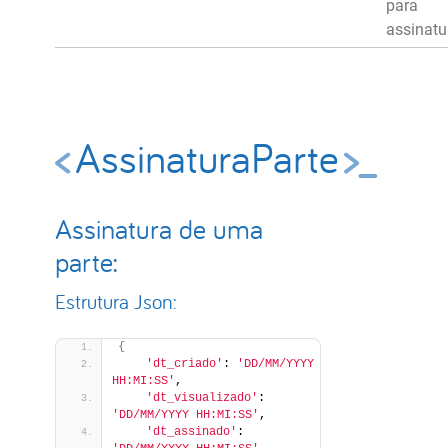
para
assinatu
AssinaturaParte
Assinatura de uma
parte:
Estrutura Json:
{
'dt_criado'
: 
'DD/MM/YYYY 
HH:MI:SS'
,
'dt_visualizado'
: 
'DD/MM/YYYY HH:MI:SS'
,
'dt_assinado'
: 