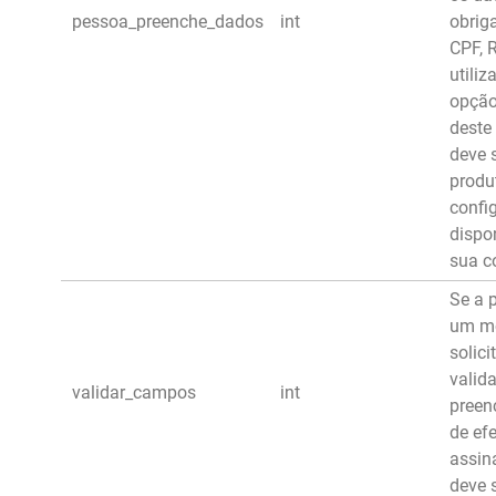
pessoa_preenche_dados
int
obrig
CPF, 
utiliz
opção
deste
deve s
produ
confi
dispo
sua c
Se a 
um mo
solici
valid
validar_campos
int
preen
de efe
assina
deve s