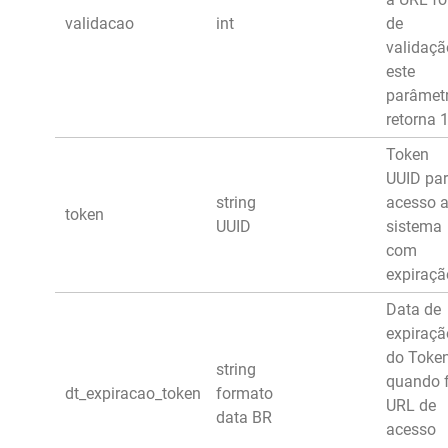
validacao
int
de
validaçã
este
parâmet
retorna 1
Token
UUID pa
string
acesso 
token
UUID
sistema
com
expiraçã
Data de
expiraçã
do Toke
string
quando 
dt_expiracao_token
formato
URL de
data BR
acesso