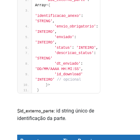
"$id_externo_parte"
: 
Array
<{
'identificacao_anexo'
: 
'STRING'
,
'envio_obrigatorio'
: 
'INTEIRO'
,
'enviado'
: 
'INTEIRO'
,
'status'
: 
'INTEIRO'
,
'descricao_status'
: 
'STRING'
'dt_enviado'
: 
'DD/MM/AAAA HH:MI:SS'
,
'id_download'
'INTEIRO'
 // opcional
}>
}
$id_externo_parte:
id string único de
identificação da parte.