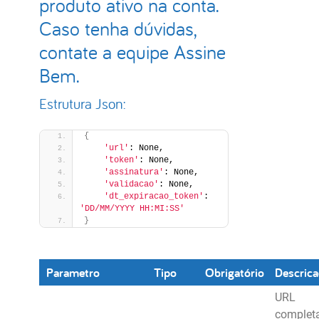
produto ativo na conta.
Caso tenha dúvidas,
contate a equipe Assine
Bem.
Estrutura Json:
{
'url'
: None,
'token'
: None,
'assinatura'
: None,
'validacao'
: None, 
'dt_expiracao_token'
: 
'DD/MM/YYYY HH:MI:SS'
}
Parametro
Tipo
Obrigatório
Descric
URL
complet