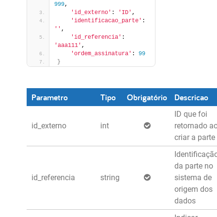
999
,
'id_externo'
: 
'ID'
,
'identificacao_parte'
: 
''
,
'id_referencia'
: 
'aaa111'
,
'ordem_assinatura'
: 
99
}
Parametro
Tipo
Obrigatório
Descricao
ID que foi
id_externo
int
retornado a
criar a parte
Identificaçã
da parte no
id_referencia
string
sistema de
origem dos
dados