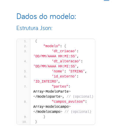
Dados do modelo:
Estrutura Json:
{
"modelo"
: 
{
'dt_criacao'
: 
'DD/MM/AAAA HH:MI:SS'
,
'dt_alteracao'
: 
'DD/MM/AAAA HH:MI:SS'
,
'nome'
: 
'STRING'
,
'id_externo'
: 
'ID_INTEIRO'
,
"partes"
: 
Array
<
ModeloParte
>
<
/modeloparte
>
,
 // (opcional)
"campos_avulsos"
: 
Array
<
modelocampo
>
<
/modelocampo
>
 // (opcional)
}
}