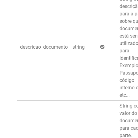
descriç
para a p
sobre qu
docume
está se
utilizad
descricao_documento
string
para
identifi
Exemplo
Passapo
código
interno 
etc...
String c
valor do
docume
para ca
parte.