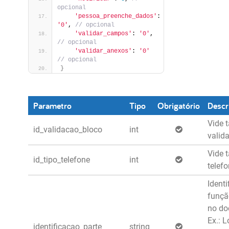
opcional
'pessoa_preenche_dados'
: 
'0'
,
 // opcional
'validar_campos'
: 
'0'
,
// opcional
'validar_anexos'
: 
'0'
// opcional
}
Parametro
Tipo
Obrigatório
Descr
Vide 
id_validacao_bloco
int
valid
Vide 
id_tipo_telefone
int
telef
Identi
funçã
no d
Ex.: L
identificacao_parte
string