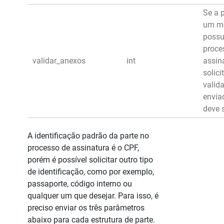
Se a 
um mo
possu
proce
validar_anexos
int
assina
solici
valid
enviad
deve s
A identificação padrão da parte no
processo de assinatura é o CPF,
porém é possível solicitar outro tipo
de identificação, como por exemplo,
passaporte, código interno ou
qualquer um que desejar. Para isso, é
preciso enviar os três parâmetros
abaixo para cada estrutura de parte.