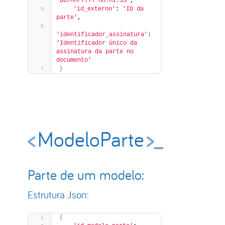
'DD/MM/YYYY HH:MI:SS'
,
'id_externo'
: 
'ID da 
parte'
,
'identificador_assinatura'
: 
'Identificador único da 
assinatura da parte no 
documento'
}
ModeloParte
Parte de um modelo:
Estrutura Json:
{