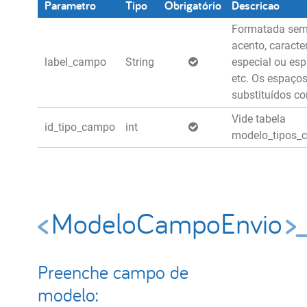
Parametro
Tipo
Obrigatório
Descricao
Formatada se
acento, caracte
label_campo
String
especial ou es
etc. Os espaço
substituídos co
Vide tabela
id_tipo_campo
int
modelo_tipos_
ModeloCampoEnvio
Preenche campo de
modelo: