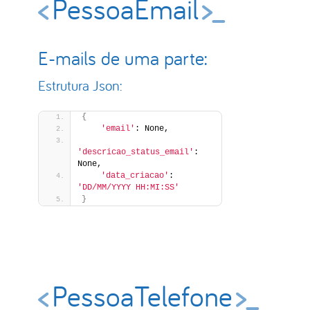
PessoaEmail
E-mails de uma parte:
Estrutura Json:
{
'email'
: None,
'descricao_status_email'
: 
None,
'data_criacao'
: 
'DD/MM/YYYY HH:MI:SS'
}
PessoaTelefone