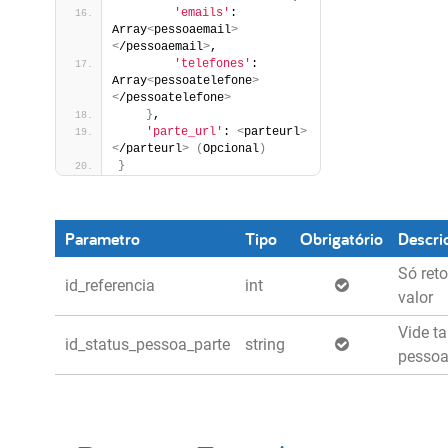
'emails'
: 
Array
<
pessoaemail
>
<
/pessoaemail
>
,
'telefones'
: 
Array
<
pessoatelefone
>
<
/pessoatelefone
>
}
,
'parte_url'
: 
<
parteurl
>
<
/parteurl
>
(
Opcional
)
}
Parametro
Tipo
Obrigatório
Descri
Só reto
id_referencia
int
valor
Vide t
id_status_pessoa_parte
string
pessoa