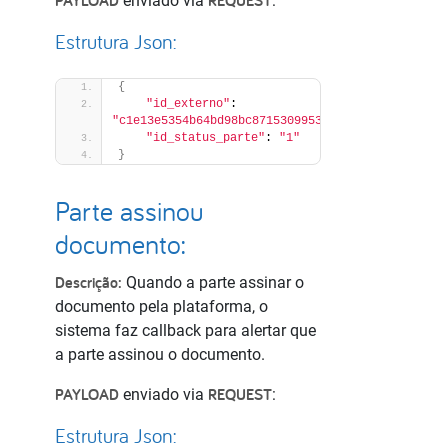
PAYLOAD
REQUEST
enviado via
:
Estrutura Json:
{
"id_externo"
: 
"c1e13e5354b64bd98bc87153099539fa"
,
"id_status_parte"
: 
"1"
}
Parte assinou
documento:
Descrição:
Quando a parte assinar o
documento pela plataforma, o
sistema faz callback para alertar que
a parte assinou o documento.
PAYLOAD
REQUEST
enviado via
:
Estrutura Json: