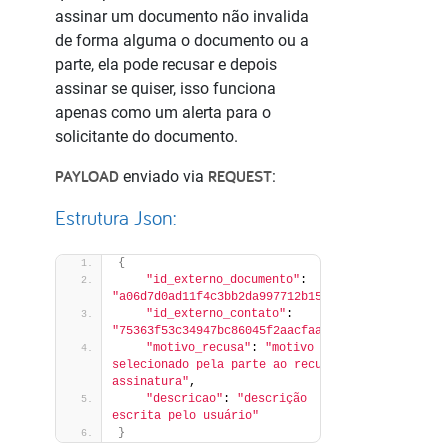
assinar um documento não invalida
de forma alguma o documento ou a
parte, ela pode recusar e depois
assinar se quiser, isso funciona
apenas como um alerta para o
solicitante do documento.
PAYLOAD
REQUEST
enviado via
:
Estrutura Json:
{
"id_externo_documento"
: 
"a06d7d0ad11f4c3bb2da997712b15453"
,
"id_externo_contato"
: 
"75363f53c34947bc86045f2aacfaa994"
,
"motivo_recusa"
: 
"motivo 
selecionado pela parte ao recusar 
assinatura"
,
"descricao"
: 
"descrição 
escrita pelo usuário"
}