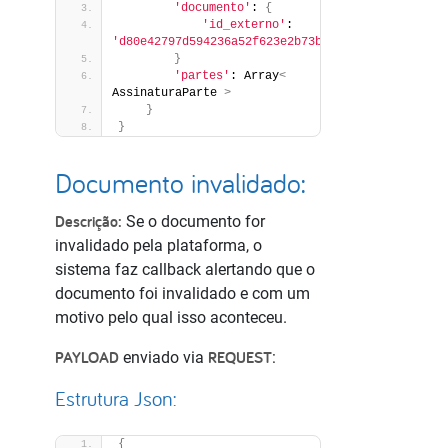
'documento'
: 
{
'id_externo'
: 
'd80e42797d594236a52f623e2b73be02'
}
'partes'
: Array
<
AssinaturaParte 
>
}
}
Documento invalidado:
Descrição:
Se o documento for
invalidado pela plataforma, o
sistema faz callback alertando que o
documento foi invalidado e com um
motivo pelo qual isso aconteceu.
PAYLOAD
REQUEST
enviado via
:
Estrutura Json:
{