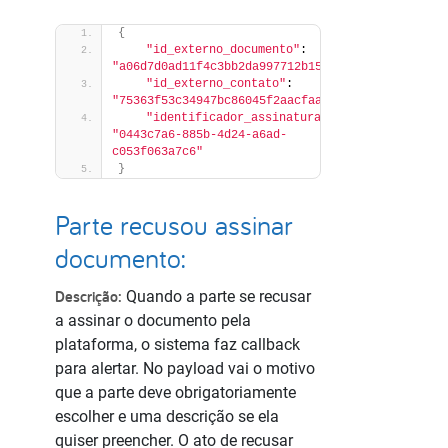
{
"id_externo_documento"
: 
"a06d7d0ad11f4c3bb2da997712b15453"
,
"id_externo_contato"
: 
"75363f53c34947bc86045f2aacfaa994"
,
"identificador_assinatura"
: 
"0443c7a6-885b-4d24-a6ad-
c053f063a7c6"
}
Parte recusou assinar
documento:
Descrição:
Quando a parte se recusar
a assinar o documento pela
plataforma, o sistema faz callback
para alertar. No payload vai o motivo
que a parte deve obrigatoriamente
escolher e uma descrição se ela
quiser preencher. O ato de recusar