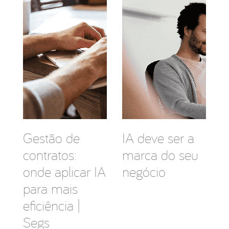
Gestão de
IA deve ser a
contratos:
marca do seu
onde aplicar IA
negócio
para mais
eficiência |
Segs