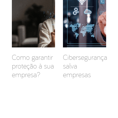
Como garantir
Cibersegurança
proteção à sua
salva
empresa?
empresas