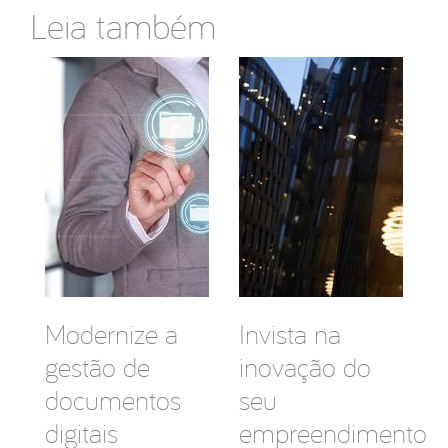
Leia também
Modernize a
Invista na
gestão de
inovação do
documentos
seu
digitais
empreendimento