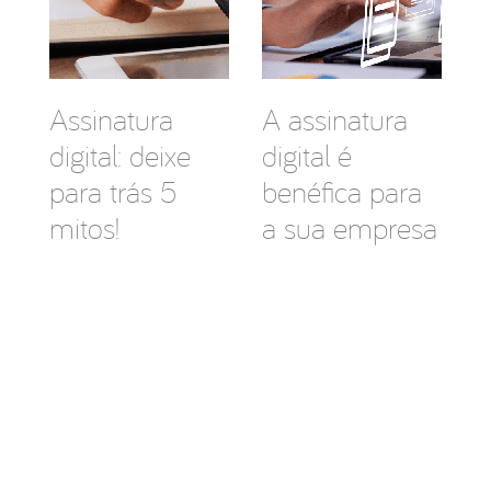
Assinatura
A assinatura
digital: deixe
digital é
para trás 5
benéfica para
mitos!
a sua empresa